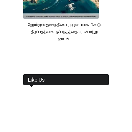
ஹோர்முஸ் ஜலசந்தியை முழுமையாக மீண்டும்
திறப்பதற்கான ஒப்பந்தத்தை ஈரான் மற்றும்
ஓமான் ...
Like Us