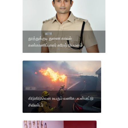
தூத்துக்குடி துணை காவல்
கண்காணிப்பாளர் சுரேஷ் நியமனம்
கிடுகிடுவென உயரும் வணிக பயன்பாட்டு
சிலிண்டர்