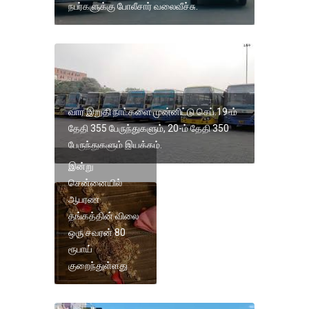
நபர்களுக்கு போலீசார் வலைவீச்சு.
வார இறுதி நாட்களை முன்னிட்டு செப்.19-ம்
தேதி 355 பேருந்துகளும், 20-ம் தேதி 350
பேருந்துகளும் இயக்கம்.
இன்று
சென்னையில்
ஆபரண
தங்கத்தின் விலை
ஒரு சவரன் 80
ரூபாய்
குறைந்துள்ளது