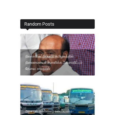
Random Posts
நிலக்கரி தட்டுப்பாடு; தமிழகத்தில்
நிலைமையைச் சமாளிக்க அவசரதிட்டம்
தேவை: ராமதாஸ்
அரசு பஸ் கண்ணாடி உடைப்பு மர்ம