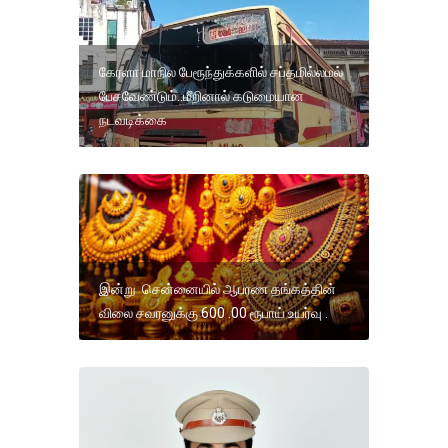
கேரளா மாநில பேரூந்துக்களில் சப்தமில்லமல்
பேசவேண்டும்..மீறினால் கடுமையான
நடவடிக்கை
இன்று சென்னையில் ஆபரண தங்கத்தின்
விலை சவரனுக்கு 600 .00 ரூபாய் உயர்வு .