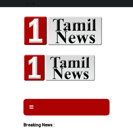
-->
-->
Breaking News :