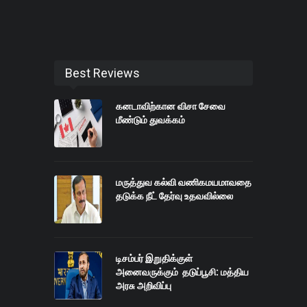
Best Reviews
கனடாவிற்கான விசா சேவை
மீண்டும் துவக்கம்
மருத்துவ கல்வி வணிகமயமாவதை
தடுக்க நீட் தேர்வு உதவவில்லை
டிசம்பர் இறுதிக்குள்
அனைவருக்கும் தடுப்பூசி: மத்திய
அரசு அறிவிப்பு