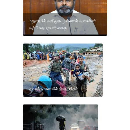
மதுரையில் அதிமுக முன்னாள் அமைச்சர்
ஆர்.பி.உதயகுமார் கைது
குவாத்தமாலாவில் நிலநடுக்கம்