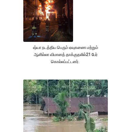
ஷ்யா நடத்திய பெரும் ஏவுகணை மற்றும்
ஆளில்லா விமானத் தாக்குதலில்21 பேர்
கொல்லப்பட்டனர்.