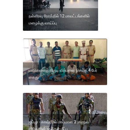
நள்ளிரவு நேரத்தில் 12 மாவட்டங்களில்
மழைக்கு வாய்ப்பு
மாடுகளைத் திருடி விற்பனை செய்த 4 பேர்
கைது
ஜம்மு - காஷ்மீரில் மாயமான 2 ராணுவ
வீரர்களின் உடல்கள் மீட்பு