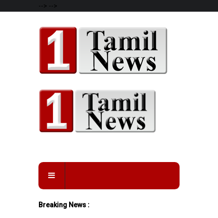
-->
-->
Breaking News :