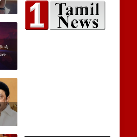
றியத்
லை-
்