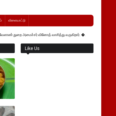
்
விளையாட்டு
மைச்சர் வினோத் வாசித்து வருகிறார். �.
Like Us