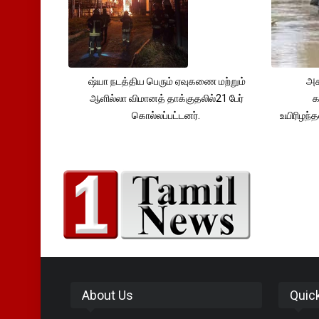
ஷ்யா நடத்திய பெரும் ஏவுகணை மற்றும்
அச
ஆளில்லா விமானத் தாக்குதலில்21 பேர்
க
கொல்லப்பட்டனர்.
உயிரிழந
About Us
Quic