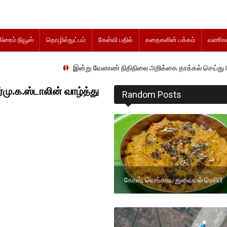
கிரைம் நியூஸ்
தொழில்நுட்பம்
கேள்வி பதில்
கதைகளின் பக்கம்
வணிகம
இன்று வேளாண் நிதிநிலை அறிக்கை தாக்கல் செய்து வேளாண் துறை அ
ு.க.ஸ்டாலின் வாழ்த்து
Random Posts
கோஸ், வெங்காய துவையல் ரெசிபி