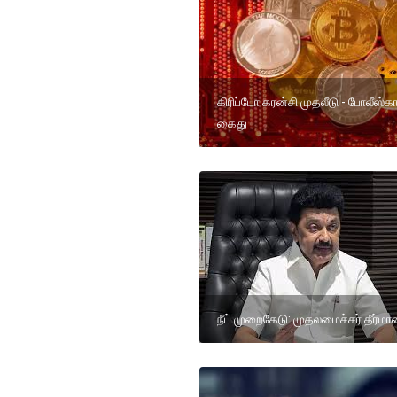
கிரிப்டோ கரன்சி முதலீடு - போலீஸ்கா
கைது
நீட் முறைகேடு: முதலமைச்சர் தீர்மா