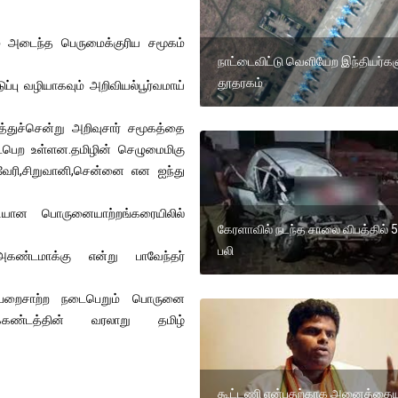
யும் அடைந்த பெருமைக்குரிய சமூகம்
நாட்டைவிட்டு வெளியேற இந்தியர்கள
தூதரகம்
ு வழியாகவும் அறிவியல்பூர்வமாய்
துச்சென்று அறிவுசார் சமூகத்தை
டைபெற உள்ளன.தமிழின் செழுமைமிகு
வேரி,சிறுவானி,சென்னை என ஐந்து
ுனையாற்றங்கரையிலில்
கேரளாவில் நடந்த சாலை விபத்தில் 5 
பலி
,அகண்டமாக்கு என்று பாவேந்தர்
கு பறைசாற்ற நடைபெறும் பொருனை
ுணைக்கண்டத்தின் வரலாறு தமிழ்
கூட்டணி என்பதற்காக அனைத்தையு