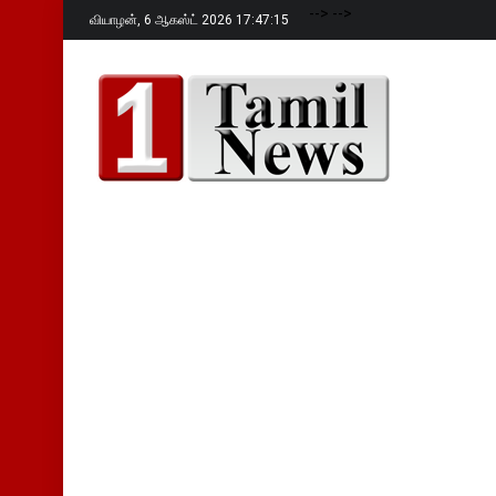
-->
-->
வியாழன்,
6 ஆகஸ்ட் 2026 17:47:16