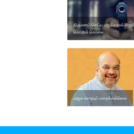
திருமணம் செய்ய மறுத்ததால் சிறும
கொடூரக் கொலை
பாஜக எதையும் மறைக்கவில்லை