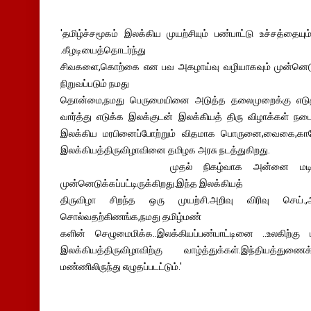
'தமிழ்ச்சமூகம் இலக்கிய முயற்சியும் பண்பாட்டு உச்சத்தை
.கீழடியைத்தொடர்ந்து
சிவகளை,கொற்கை என பவ அகழாய்வு வழியாகவும் முன்னெடுப்ப
நிறுவப்படும் நமது
தொன்மை,நமது பெருமையினை அடுத்த தலைமுறைக்கு எடுத்
வார்த்து எடுக்க இலக்குடன் இலக்கியத் திரு விழாக்கள் ந
இலக்கிய மரபினைப்போற்றும் விதமாக பொருனை,வைகை,கா
இலக்கியத்திருவிழாவினை தமிழக அரசு நடத்துகிறது.
முதல் நிகழ்வாக அன்னை மடியான பொர
முன்னெடுக்கப்பட்டிருக்கிறது.இந்த இலக்கியத்
திருவிழா சிறந்த ஒரு முயற்சி.அறிவு விரிவு செய்.
சொல்வதற்கிணங்க,நமது தமிழ்மண்
களின் செழுமைமிக்க..இலக்கியப்பண்பாட்டினை ..உலகிற்
இலக்கியத்திருவிழாவிற்கு வாழ்த்துக்கள்.இந்தியத்த
மண்ணிலிருந்து எழுதப்படட்டும்.'