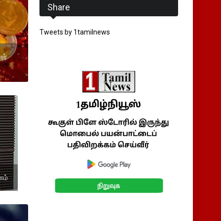
Share
Tweets by 1tamilnews
ரர்
னம்