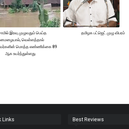
ாமில் இரவு முழுவதும் பெய்த
தமிழக பட்ஜெட் முழு விபரம்
னமழையால், வெள்ளத்தால்
்தவர்களின் மொத்த எண்ணிக்கை 89
ஆக உயர்ந்துள்ளது.
k Links
Best Reviews