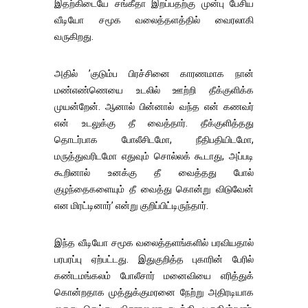
இதற்கிடையே சங்கீதா இறப்பதற்கு முன்பு பேசிய
வீடியோ சமூக வலைத்தளத்தில் வைரலாகி
வருகிறது.
அதில் ’குடும்ப பிரச்சினை காரணமாக நான்
மண்எண்ணெயை உடலில் ஊற்றி தீக்குளிக்க
முயன்றேன். ஆனால் பின்னால் வந்த என் கணவர்
என் உடலுக்கு தீ வைத்தார். தீக்குளித்தது
தொடர்பாக போலீசிடமோ, நீதிபதியிடமோ,
மருத்துவரிடமோ எதுவும் சொல்லக் கூடாது, அப்படி
கூறினால் உனக்கு தீ வைத்தது போல்
குழந்தைகளையும் தீ வைத்து கொன்று விடுவேன்
என மிரட்டினார்’ என்று குறிப்பிட்டிருந்தார்.
இந்த வீடியோ சமூக வலைத்தளங்களில் பரவியதால்
பரபரப்பு ஏற்பட்டது. இதுகுறித்த புகாரின் பேரில்
கண்டமங்கலம் போலீசார் மனைவியை எரித்துக்
கொன்றதாக முத்துக்குமரனை நேற்று அதிரடியாக