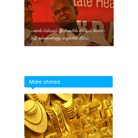
மணல் அள்ளும் இடங்களில் சிசிடிவி கேமரா
ஆர். நல்லகண்ணு வழக்கில் தீர்ப்பு
More stories