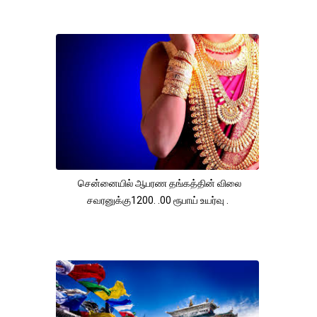
சென்னையில் ஆபரண தங்கத்தின் விலை
சவரனுக்கு1200. .00 ரூபாய் உயர்வு .