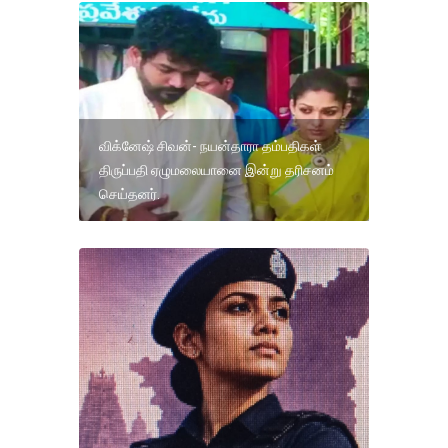
விக்னேஷ் சிவன்- நயன்தாரா தம்பதிகள்
திருப்பதி ஏழுமலையானை இன்று தரிசனம்
செய்தனர்.