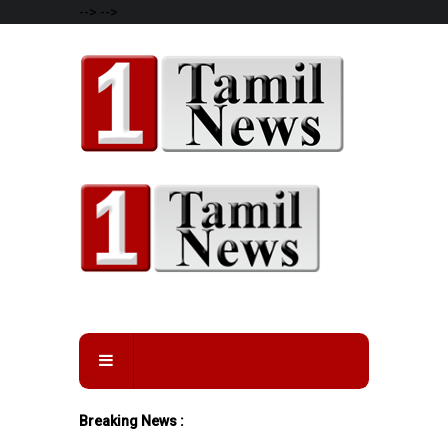
-->
-->
Breaking News :