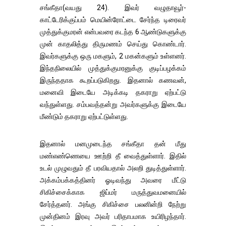
சங்கீதா(வயது 24). இவர் வழுதாவூர்-
காட்டேரிக்குப்பம் மெயின்ரோட்டை சேர்ந்த டிரைவர்
முத்துக்குமரன் என்பவரை கடந்த 6 ஆண்டுகளுக்கு
முன் காதலித்து திருமணம் செய்து கொண்டார்.
இவர்களுக்கு ஒரு மகளும், 2 மகன்களும் உள்ளனர்.
இந்தநிலையில் முத்துக்குமரனுக்கு குடிப்பழக்கம்
இருந்ததாக கூறப்படுகிறது. இதனால் கணவன்,
மனைவி இடையே அடிக்கடி தகராறு ஏற்பட்டு
வந்துள்ளது. சம்பவத்தன்று அவர்களுக்கு இடையே
மீண்டும் தகராறு ஏற்பட்டுள்ளது.
இதனால் மனமுடைந்த சங்கீதா தன் மீது
மண்எண்ணெயை ஊற்றி தீ வைத்துள்ளார். இதில்
உடல் முழுவதும் தீ பரவியதால் அலறி துடித்துள்ளார்.
அக்கம்பக்கத்தினர் ஓடிவந்து அவரை மீட்டு
சிகிச்சைக்காக ஜிப்மர் மருத்துவமனையில்
சேர்த்தனர். அங்கு சிகிச்சை பலனின்றி நேற்று
முன்தினம் இரவு அவர் பரிதாபமாக உயிரிழந்தார்.