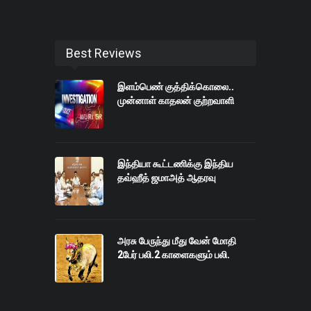
Best Reviews
இளம்பெண் குத்திக்கொலை..
முன்னாள் காதலன் குற்றவாளி
இந்தியா கூட்டணிக்கு இந்திய
தவ்ஹீத் ஜமாஅத் ஆதரவு
அரசு பேருந்து மீது வேன் மோதி
2பேர் பலி.2 காளைகளும் பலி.