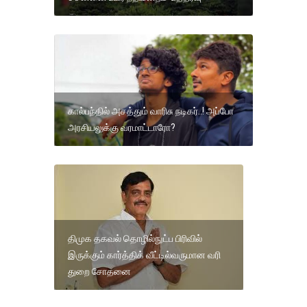
கால்பந்தில் அசத்தும் வாரிசு நடிகர்..! அப்போ
அரசியலுக்கு வரமாட்டாரோ?
திமுக தகவல் தொழில்நுட்ப பிரிவில்
இருக்கும் கார்த்திக் வீட்டில்வருமான வரி
துறை சோதனை