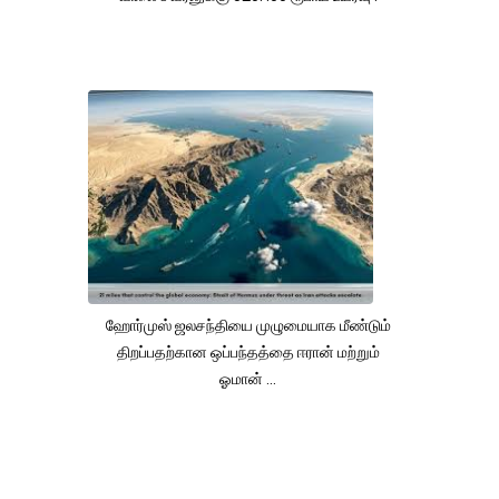
ஹோர்முஸ் ஜலசந்தியை முழுமையாக மீண்டும்
திறப்பதற்கான ஒப்பந்தத்தை ஈரான் மற்றும்
ஓமான் ...