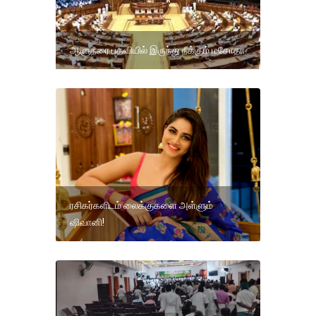
ஆளுநரை பதவியில் இருந்து நீக்கும் மசோதா
ரசிகர்களிடம் லைக்குகளை அள்ளும்
ஷிவானி!