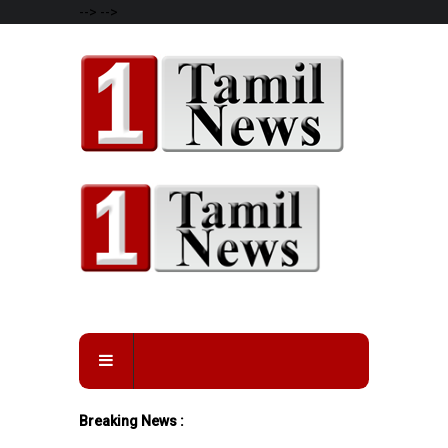
-->
-->
Breaking News :