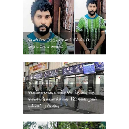
பெண் கொடுத்த தகவலால் சிக்கிய பிரபல
நைட்டி கொள்ளையன்.
பொங்கல் பண்டிகைக்கு சொந்த ஊருக்கு
செல்வோர் கவனத்திற்கு- 12ம் தேதி முதல்
டிக்கெட் முன்பதிவு