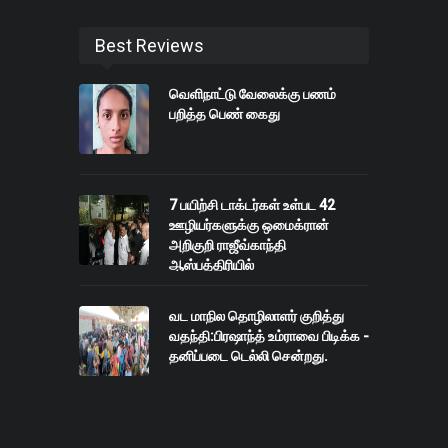
Best Reviews
வெளிநாட்டு வேலைக்கு பணம்
பறித்த பெண் கைது
7 பயிற்சி டாக்டர்கள் உள்பட 42
ஊழியர்களுக்கு ஒமைக்ரான்
அறிகுறி ராஜீவ்காந்தி
ஆஸ்பத்திரியில்
வட மாநில தொழிலாளர் குறித்து
வதந்தி:பிரஷாந்த் உம்ராவை பிடிக்க -
தனிப்படை டெல்லி சென்றது.