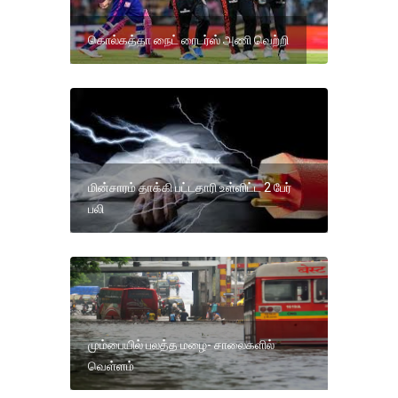
கொல்கத்தா நைட் ரைடர்ஸ் அணி வெற்றி
மின்சாரம் தாக்கி பட்டதாரி உள்ளிட்ட 2 பேர்
பலி
மும்பையில் பலத்த மழை- சாலைகளில்
வெள்ளம்