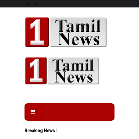
-->
-->
Breaking News :