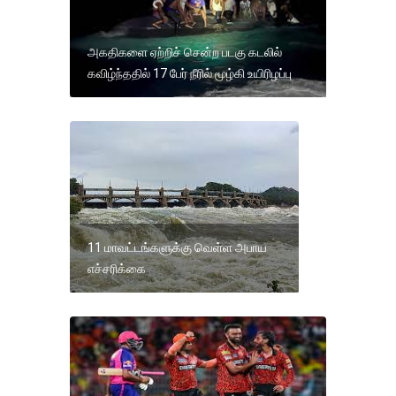
அகதிகளை ஏற்றிச் சென்ற படகு கடலில்
கவிழ்ந்ததில் 17 பேர் நீரில் மூழ்கி உயிரிழப்பு
11 மாவட்டங்களுக்கு வெள்ள அபாய
எச்சரிக்கை