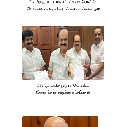
அளவிற்கு வாழ்வாதார பிரச்சனையோ,அதே
அளவுக்கு தொகுதி மறு சீரமைப்பு விவகாரமும்
அ.தி.மு.கவிலிருந்து த.வெ.கவில்
இணைந்தவர்களுக்கு கட்சிப்பதவி