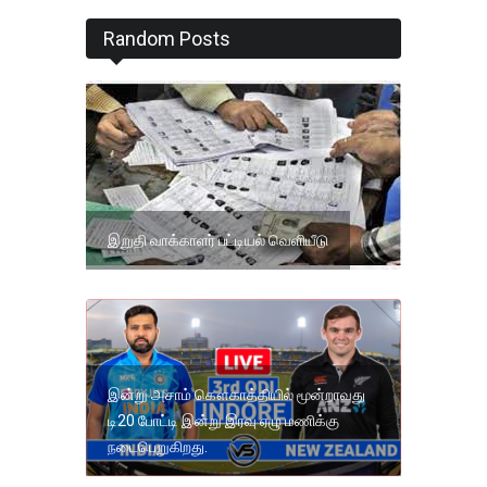
Random Posts
இறுதி வாக்காளர் பட்டியல் வெளியீடு
இன்று அசாம் கௌகாத்தியில் மூன்றாவது
டி20 போட்டி இன்று இரவு ஏழு மணிக்கு
நடைபெறுகிறது.