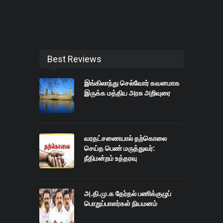
Best Reviews
இங்கிலாந்து செல்வோர் கவனமாக
இருக்க மத்திய அரசு அறிவுரை
வரதட்சணையால் தற்கொலை
செய்த பெண் மருத்துவர்:
நீதிமன்றம் உத்தரவு
அ.தி.மு.க தேர்தல் பணிக்குழுப்
பொறுப்பாளர்கள் நியமனம்