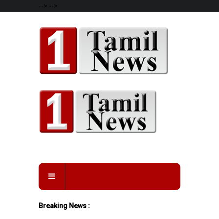
-->
-->
Breaking News :