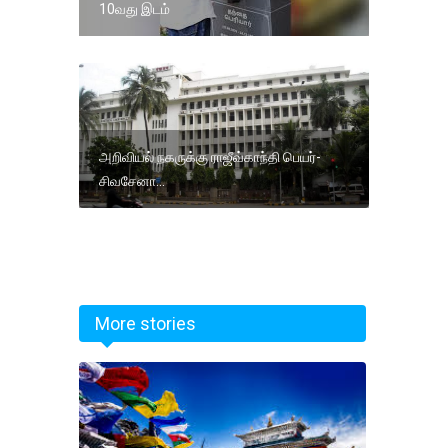
10வது இடம்
அறிவியல் நகருக்கு ராஜீவ்காந்தி பெயர்-
சிவசேனா...
More stories