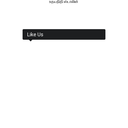
உதயநிதி ஸ்டாலின்
Like Us