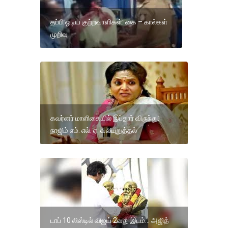
தப்பி ஓடிய குற்றவாளிகள்: கை – கால்கள்
முறிவு
கவர்னர் மாளிகையில் இப்தார் விருந்து:
நாஜிம் எம். எல். ஏ. வலியுறுத்தல்
டாப் 10 லிஸ்டில் விஜய் 2வது இடம்... அஜித்