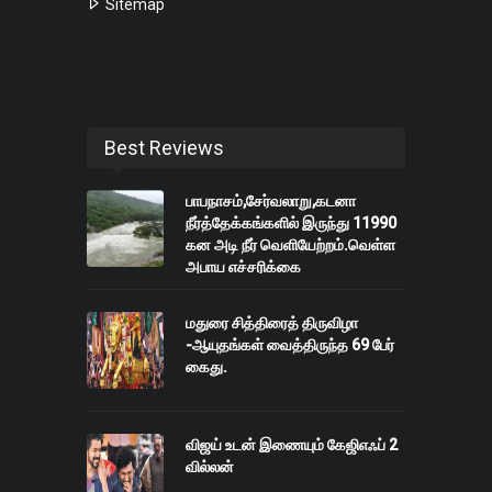
Sitemap
Best Reviews
பாபநாசம்,சேர்வலாறு,கடனா
நீர்த்தேக்கங்களில் இருந்து 11990
கன அடி நீர் வெளியேற்றம்.வெள்ள
அபாய எச்சரிக்கை
மதுரை சித்திரைத் திருவிழா
-ஆயுதங்கள் வைத்திருந்த 69 பேர்
கைது.
விஜய் உடன் இணையும் கேஜிஎஃப் 2
வில்லன்