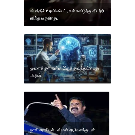
விபத்தில் 6 ரயில் பெட்டிகள் கவிழ்ந்து தீ பற்றி
எரிந்துவருகிறது.
மூளைக்குள் என்ன இருக்கு வந்துட்டு புது
மிஷின்.
ஜாதி அரசியல் - சீமான் ஆவேசத்துடன்