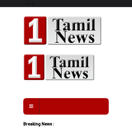
-->
-->
Breaking News :