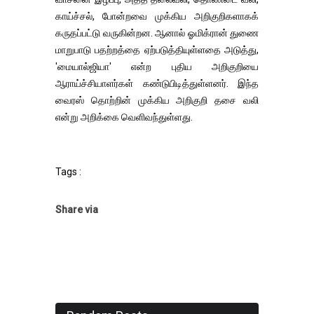
காய்ச்சல், போன்றவை முக்கிய அறிகுறிகளாகக்
கருதப்பட்டு வருகின்றன. ஆனால் ஓமிக்ரான் துணை
மாறுபாடு பதற்றத்தை ஏற்படுத்தியுள்ளதை அடுத்து,
'மையால்ஜியா' என்ற புதிய அறிகுறியை
ஆராய்ச்சியாளர்கள் கண்டுபிடித்துள்ளனர். இந்த
வைரஸ் தொற்றின் முக்கிய அறிகுறி தசை வலி
என்று அறிக்கை வெளிவந்துள்ளது.
Tags :
Share via