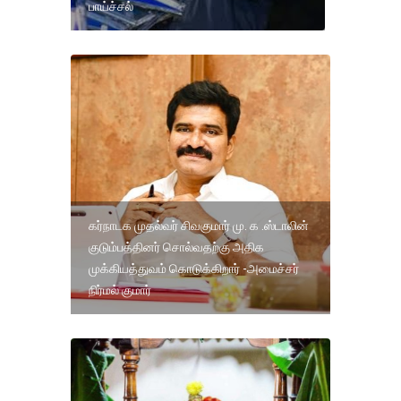
பாய்ச்சல்
கர்நாடக முதல்வர் சிவகுமார் மு. க .ஸ்டாலின்
குடும்பத்தினர் சொல்வதற்கு அதிக
முக்கியத்துவம் கொடுக்கிறார் -அமைச்சர்
நிர்மல் குமார்