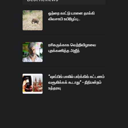
ஒற்றை காட்டு யானை தாக்கி
விவசாயி உயிரிழப்பு..
ரசிகருக்காக வெற்றிவிழாவை
புறக்கணித்த அஜீத்
“ஷாப்பிங் மாலில் பார்க்கிங் கட்டணம்
வசூலிக்கக் கூடாது” - நீதிமன்றம்
உத்தரவு