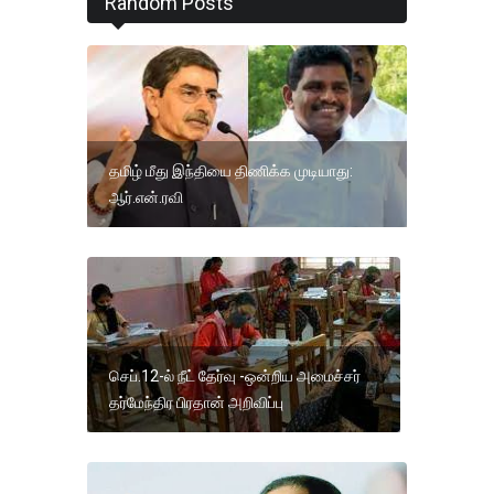
Random Posts
தமிழ் மீது இந்தியை திணிக்க முடியாது:
ஆர்.என்.ரவி
செப்.12-ல் நீட் தேர்வு -ஒன்றிய அமைச்சர்
தர்மேந்திர பிரதான் அறிவிப்பு