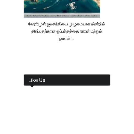
ஹோர்முஸ் ஜலசந்தியை முழுமையாக மீண்டும்
திறப்பதற்கான ஒப்பந்தத்தை ஈரான் மற்றும்
ஓமான் ...
Like Us