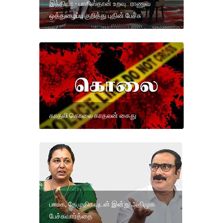
இந்தியா - பாகிஸ்தான் உறவு.. ராணுவ
ஒத்துழைப்பு குறித்து புதின் பேச்சு
காதலி கொலை காதலன் கைது
பாமக, தேமுதிகவுடன் இன்று அதிமுக
பேச்சுவார்த்தை