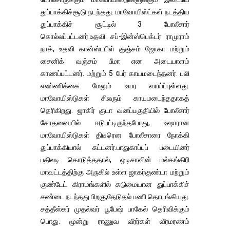
துப்பாக்கிச்சூடு நடந்தது. மாவோயிஸ்ட்கள் நடத்திய
துப்பாக்கிச் சூட்டில் 3 போலீசார்
கொல்லப்பட்டனர்.உதவி சப்-இன்ஸ்பெக்டர் ராமுராம்
நாக், உதவி கான்ஸ்டபிள் குஞ்சம் ஜோகா மற்றும்
சைனிக் வஞ்சம் பீமா என அடையாளம்
காணப்பட்டனர். மற்றும் 5 பேர் காயமடைந்தனர். பலி
எண்ணிக்கை மேலும் உயர வாய்ப்புள்ளது.
மாவோயிஸ்டுகள் சிலரும் காயமடைந்ததாகத்
தெரிகிறது. ஜாகிர் குடா வனப்பகுதியில் போலீசார்
சோதனையில் ஈடுபட்டிருந்தபோது, ​​உஷாரான
மாவோயிஸ்டுகள் திடீரென போலீசாரை நோக்கி
துப்பாக்கியால் சுட்டனர்.பாதுகாப்புப் படையினர்
பதிலடி கொடுத்ததால், ஒடிசாவின் மல்கங்கிரி
மாவட்டத்திற்கு அருகில் உள்ள ஜாகர்குண்டா மற்றும்
குண்டேட் கிராமங்களில் கடுமையான துப்பாக்கிச்
சண்டை நடந்தது.பிறகு,தேடுதல் பணி தொடங்கியது.
சத்தீஸ்கர் முதல்வர் பூபேஷ் பாகேல் தெரிவிக்கும்
பொது: மூன்று ராணுவ வீரர்கள் வீரமரணம்