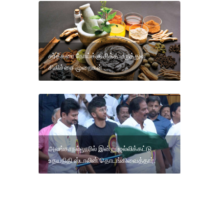
சர்க்கரை நோய்க்கு சித்த மருத்துவ
சிகிச்சை முறைகள் .
அலங்காநல்லூரில் இன்று ஜல்லிக்கட்டு
உதயநிதி ஸ்டாலின் தொடங்கிவைத்தார்.