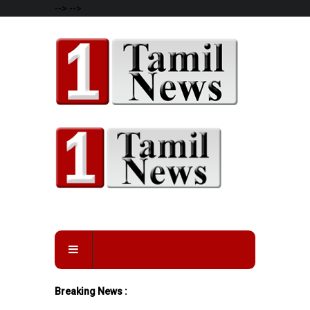
-->
-->
Breaking News :