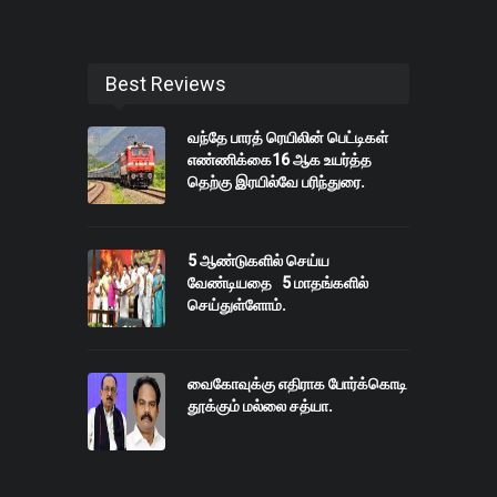
Best Reviews
வந்தே பாரத் ரெயிலின் பெட்டிகள்
எண்ணிக்கை16 ஆக உயர்த்த
தெற்கு இரயில்வே பரிந்துரை.
5 ஆண்டுகளில் செய்ய
வேண்டியதை 5 மாதங்களில்
செய்துள்ளோம்.
வைகோவுக்கு எதிராக போர்க்கொடி
தூக்கும் மல்லை சத்யா.