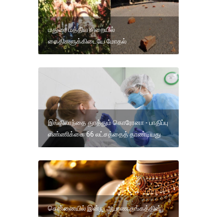
மதுரை மத்திய சிறையில்
கைதிகளுக்கிடையே மோதல்
இங்கிலாந்தை துரத்தும் கொரோனா - பாதிப்பு
எண்ணிக்கை 66 லட்சத்தைத் தாண்டியது
சென்னையில் இன்று ஆபரண தங்கத்தின்