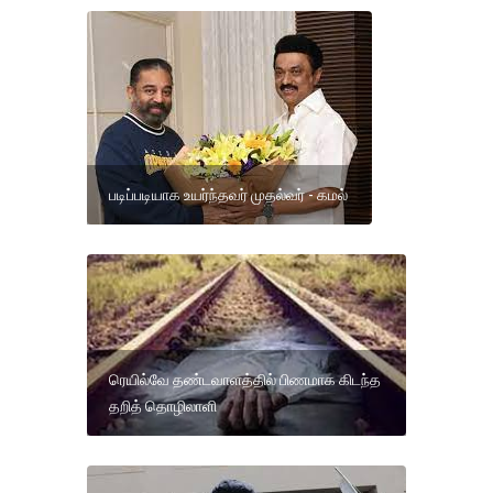
படிப்படியாக உயர்ந்தவர் முதல்வர் - கமல்
ரெயில்வே தண்டவாளத்தில் பிணமாக கிடந்த
தறித் தொழிலாளி