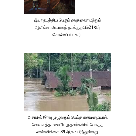
ஷ்யா நடத்திய பெரும் ஏவுகணை மற்றும்
ஆளில்லா விமானத் தாக்குதலில்21 பேர்
கொல்லப்பட்டனர்.
அசாமில் இரவு முழுவதும் பெய்த கனமழையால்,
வெள்ளத்தால் உயிரிழந்தவர்களின் மொத்த
எண்ணிக்கை 89 ஆக உயர்ந்துள்ளது.