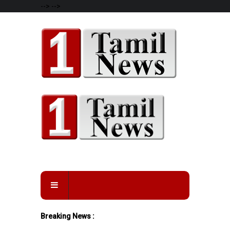
-->
-->
Breaking News :