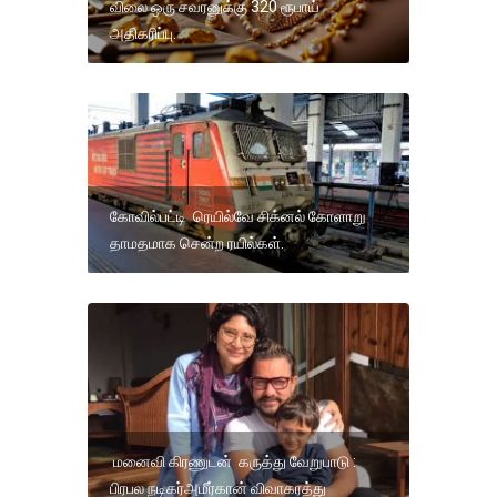
விலை ஒரு சவரனுக்கு 320 ரூபாய்
அதிகரிப்பு.
கோவில்பட்டி ரெயில்வே சிக்னல் கோளாறு
தாமதமாக சென்ற ரயில்கள்.
மனைவி கிரணுடன் கருத்து வேறுபாடு :
பிரபல நடிகர்அமீர்கான் விவாகரத்து