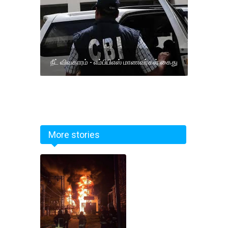
நீட் விவகாரம் - எம்பிபிஎஸ் மாணவர்கள் கைது
More stories