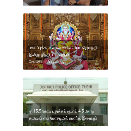
படைப்புக்கடவுளான விஸ்வகர்மா ஜெயந்தி
இன்று இந்தியா முழுதும்
கொண்டாடப்படுகிறது
ரூ 15.5 கோடி பதுக்கல் ரூபாய் 4.5 கோடி
கமிஷன் என மோசடியில் ஏமாந்த இளைஞர்