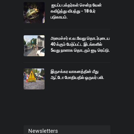
ஐயப்ப பக்தர்கள் சென்ற வேன்
கவிழ்த்து விபத்து - 18 பேர்
படுகாயம்.
அமைச்சர் எ.வ.வேலு தொடர்புடைய
40 க்கும் மேற்ப்பட்ட இடங்களில்
5வது நாளாக தொடரும் ஐடி ரெய்டு.
இருசக்கர வாகனத்தின் மீது
ஆட்டோ மோதியதில் ஒருவர் பலி.
Newsletters