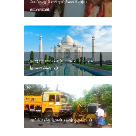
செய்வது போன்ற சர்ச்சைக்குரிய
காணொளி.
தாஜ்மஹாலை சுற்றிப் பார்க்க 3 நாட்கள்
இலவச அனுமதி
ஆட்டோ மீது மோதிய லாரி ஒருவர் பலி