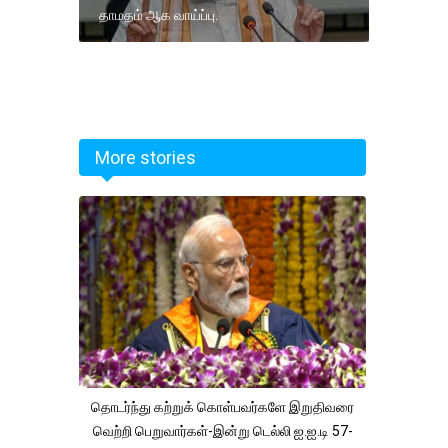
தாமதம் ஆக வாய்ப்பு.
More stories
தொடர்ந்து கற்றுக் கொள்பவர்களே இறுதிவரை
வெற்றி பெறுவார்கள்-இன்று டெல்லி ஐ.ஐ.டி 57-