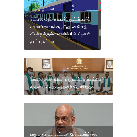
சபர்மதி-ஆக்ரா கான்ட் சூப்பர்பாஸ்ட்
எக்ஸ்பிரஸ் சரக்கு ரயிலுடன் மோதி
விபத்துக்குள்ளானதில் 4 பெட்டிகள்
தடம் புரண்டன
காவிரி விவசாயிகள் பாதுகாப்பு சங்கத்தினா்
முதலமைச்சருக்கு நன்றி தெரிவித்தனா்.
பாஜக - பாமக கூட்டணி பேச்சுவார்த்தை