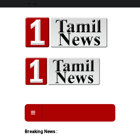
-->
-->
Breaking News :