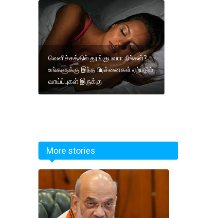
வெளிச்சத்தில் தூங்குபவரா நீங்கள்?
உங்களுக்கு இந்த பிரச்னைகள் ஏற்படும்
வாய்ப்புகள் இருக்கு
More stories