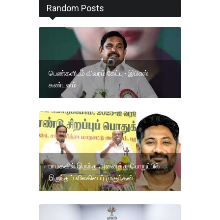
Random Posts
பெண்களிடம் விவரம் கேட்பு - இபிஎஸ்
கண்டனம்
பாமகவில் இருந்து அனைத்து பொறுப்பில்
இருந்தும் விலகினார் முகுந்தன்.