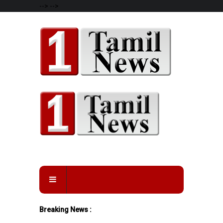
-->
-->
Breaking News :