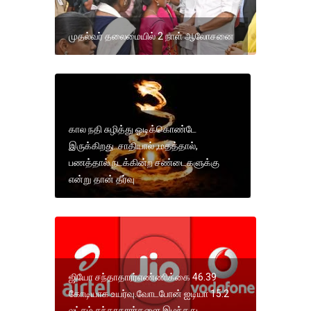
முதல்வர் தலைமையில் 2 நாள் ஆலோசனை
கால நதி சுழித்து ஓடிக்கொண்டே
இருக்கிறது..சாதியால் ,மதத்தால்,
பணத்தால் நடக்கின்ற சண்டைகளுக்கு
என்று தான் தீர்வு
ஜியோ சந்தாதாரர்எண்ணிக்கை 46.39
கோடியாக உயர்வு.வோடபோன் ஐடியா 15.2
லட்சம் சந்தாதாரர்களை இழந்தது.