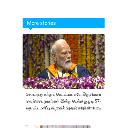
More stories
தொடர்ந்து கற்றுக் கொள்பவர்களே இறுதிவரை
வெற்றி பெறுவார்கள்-இன்று டெல்லி ஐ.ஐ.டி 57-
வது பட்டமளிப்பு விழாவில் பிரதமர் நரேந்திர மோடி