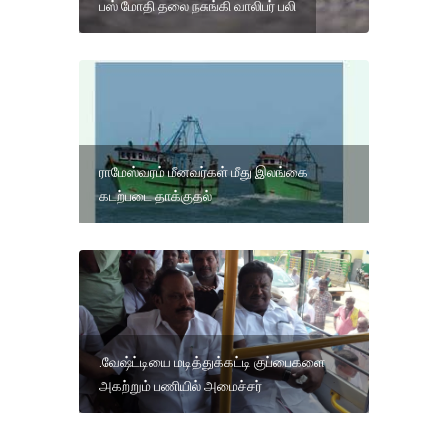
பஸ் மோதி தலை நசுங்கி வாலிபர் பலி
ராமேஸ்வரம் மீனவர்கள் மீது இலங்கை
கடற்படை தாக்குதல்
.வேஷ்ட்டியை மடித்துக்கட்டி குப்பைகளை
அகற்றும் பணியில் அமைச்சர்