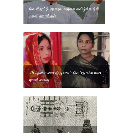
வெளிநாட்டு ஆதரவு அரசை கவிழ்க்க நிதி
உதவி தாருங்கள்
25 ஆண்களை திருமணம் செய்த கல்யாண
ராணி கைது