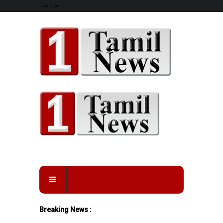
-->
-->
Breaking News :