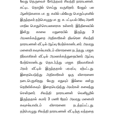
6வது தெருவைச் சேர்;ந்தவர் சிவந்தி நாராயணன்.
கட்டிட தொழில் செய்து வருகிறார். மேலும் பல
ஆண்டுகளாக பா. ஜ. கவில் பல்வேறு பொறுப்புகளில்
இருந்தவர் தற்பொழுது பா. ஜ. க. பட்டியல் பிரிவு அணி
மாநில பொதுச்செயலாளராக உள்ளார். இந்நிலையில்
இன்று காலை மதுரையில் இருந்து 3
அமலாக்கத்துறை அதிகாரிகள் திடீரென சிவந்தி
நாராயணன் வீட்டில் ஆய்வு மேற்கொண்டனர். அவரது
மனைவி கவுசல்யாவிடம் விசாரணை நடந்தது. பாஜக
நிர்வாகிகள் வீட்டில் அமலாக்கத்துறையினர் ஆய்வு
மேற்கொண்டது தொடர்;ந்து பாஜக நிர்வாகிகள்
அவர் வீட்டில் இருந்ததால் பரபரப்பு ஏற்பட்டது.
இதையெடுத்து அதிகாரிகள் ஒரு விசாரணை
நடைபெறுகிறது. வேறு எதுவும் இல்லை என்று
தெரிவிக்கவும். இதையெடுத்து அவர்கள் கலைந்து
சென்றனர். சிவந்தி நாராயணன் வெளியூரில்
இருந்ததால் சுமார் 3 மணி நேரம் அவரது மனைவி
கவுசல்யாவிடம் விசாரணை நடத்தப்பட்டது.
தற்பொழுது சிவந்தி நாராயணன் வீட்டிற்கு வந்ததை