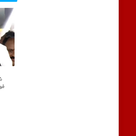
்
ுச்