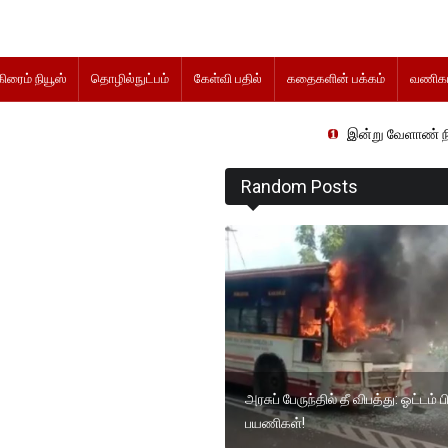
கிரைம் நியூஸ்
தொழில்நுட்பம்
கேள்வி பதில்
கதைகளின் பக்கம்
வணிகம
இன்று வேளாண் நிதிநிலை அறி
Random Posts
அரசுப் பேருந்தில் தீ விபத்து: ஓட்டம் ப
பயணிகள்!