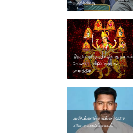
ஆதரிக்கிறது.
இந்தியா முழுவதும் ஒன்பது நாட்கள்
கொண்டாடப்படும் பண்டிகை
நவராத்திரி.
பல இடங்களில் காயங்கள்-பிரேத
பரிசோதனையில் தகவல்