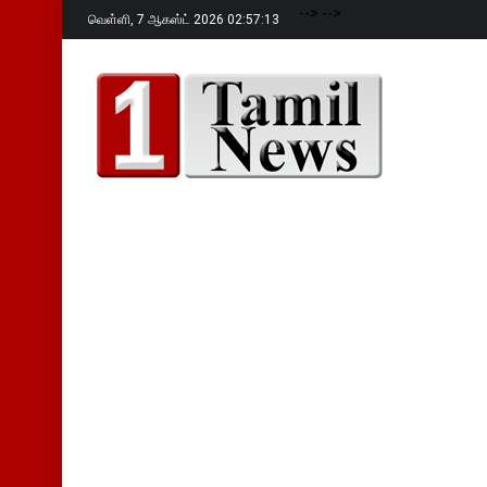
-->
-->
வெள்ளி,
7 ஆகஸ்ட் 2026 02:57:14