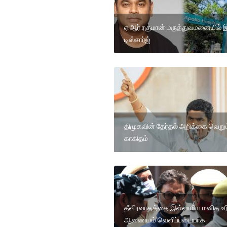
ஏ.ஆர்.ரகுமான் மருத்துவமனையில் இ
டிஸ்சார்ஜ்
திமுகவின் தேர்தல் அறிக்கை வெறும
காகிதம்
தீவிரவாதத்தை இஸ்லாமிய மனித உ
ஆணையம் வெளிப்படையாக