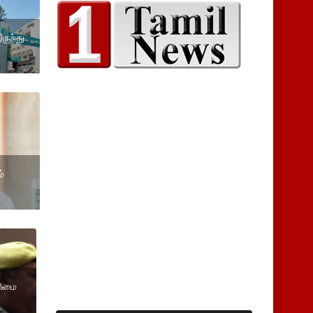
ருந்து
்
ரிமை