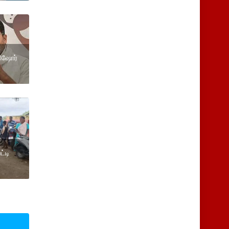
கிஷோர்
்டி