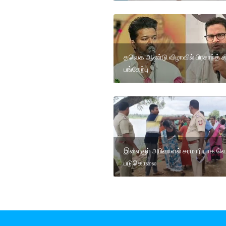
தவெக ஆண்டு விழாவில் பிரசாந்த் 
பங்கேற்பு
இளைஞா் அரிவாளல் சரமாரியாக வெட
படுகொலை