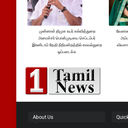
முன்னாள் திமுக உயர் கல்வித்துறை
வேளாண
அமைச்சர் பொன்முடியை செப்டம்பர்
அம்ம
இரண்டாம் தேதி நீதிமன்றத்தில் காவல்துறை
விவசா
ஒப்படைக்க
About Us
Quic