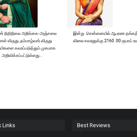
் நிதிநிலை அறிக்கை-அஞ்சலை
இன்று சென்னையில் ஆபரண தங்கத்
ாள் விருது ,நம்மாழ்வார் விருது
விலை சவரனுக்கு 2160 .00 ரூபாய் உயர
யிகளை கவரப்படுத்தும் முகமாக
அறிவிக்கப்பட்டுள்ளது...
k Links
Best Reviews