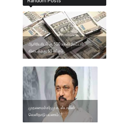
Random Posts
ஆசிரியரிடம் ரூ.500 உதவி கேட்டார்
கிடைத்தது 55 லட்சம்
முதலமைச்சர் மு.க. ஸ்டாலின்
வெளிநாடு பயணம்..?