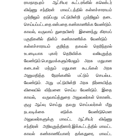
ராமநாதபுரம் ஆட்சியர கூட்டரங்கில் கலெக்டர்
விஷ்ணு சந்திரன் மாவட்டத்தில் கள்ளச்சாராயம்
முற்றிலும் தடுப்பது மட்டுமின்றி முற்றிலும் தடை
செய்யப்பட்டதை என்பதை கண்காணிக்க வேண்டும்.
காவல், வருவாய் துறையினர் இணைந்து கிராமப்
பகுதிகளில் தின்ம் கண்காணிக்க வேண்டும்
கள்ளச்சாராயம் குறித்த தகவல் தெரிந்தால்
உடனடியாக புகார் தெரிவிக்க வலியுறுத்த
வேண்டும்.பொதுமக்களும்மேலும் அரசு மதுபான
கடைகள் மற்றும் மதுபான கூடங்கள் அரசு
அனுமதித்த நேரங்களில் மட்டும் செயல்பட
வேண்டும். அது மட்டுமின்றி அரசு நிர்ணயித்த
விலையில் விற்பனை செய்ய வேண்டும். இதை
காவல், வருவாய்த்துறை அலுவலர்கள் கொண்ட
குழு ஆய்வு செய்து தவறு செய்பவர்கள் மீது
நடவடிக்கை எடுக்க வேண்டுமென
அலுவலர்களுக்கு மாவட்ட ஆட்சியர் விஷ்ணு
சந்திரன் அறிவுறுத்தினார்.இக்கூட்டத்தில் மாவட்ட
காவல் கண்காணிப்பாளர் தங்கதுரை, மாவட்ட