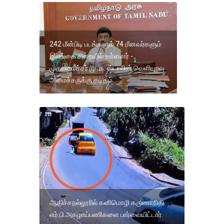
242 மீன்பிடி படங்களும் 74 மீனவர்களும்
இலங்கை சிறையில் உள்ளனர் -
முதலமைச்சர் மு .க. ஸ்டாலின் வெளியுறவு
அமைச்சருக்கு கடிதம்
ஆதிச்சநல்லூரில் கனிமொழி கருணாநிதி
எம்.பி.அகழாய்பணிகளை பார்வையிட்டார்.