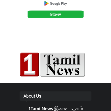
About Us
1TamilNews
இணையதளம்