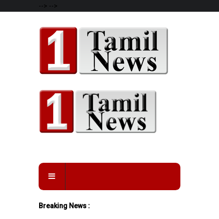
-->
-->
Breaking News :