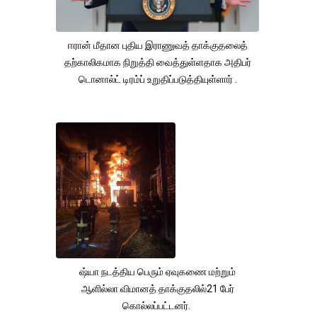
ஈரான் மீதான புதிய இராணுவத் தாக்குதலைத்
தற்காலிகமாக நிறுத்தி வைத்துள்ளதாக அதிபர்
டொனால்ட் டிரம்ப் உறுதிப்படுத்தியுள்ளார் .
ஷ்யா நடத்திய பெரும் ஏவுகணை மற்றும்
ஆளில்லா விமானத் தாக்குதலில்21 பேர்
கொல்லப்பட்டனர்.