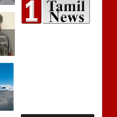
ொலை
ையான