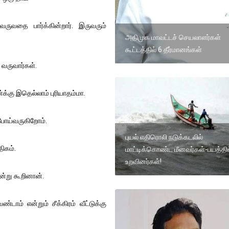
ருவதை பார்க்கின்றார். இருவரும்
அதிமுக மாவட்டச் செயலாளர்கள்
கூட்டத்தில் 6 தீர்மானங்கள்
 வருவார்கள்.
்கு இதெல்லாம் புரியாதம்மா.
் போய்வருகிறோம்.
புயல் எதிரொலி நடுக்கடலில்
திகம்.
மாட்டிக்கொண்ட மீனவர்கள்-பயத்தில
உறவினர்கள்!
என்று கூறினான்.
ாம் என்றும் சீக்கிரம் வீட்டுக்கு