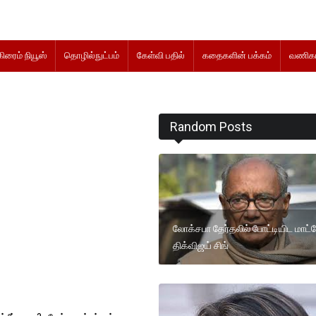
கிரைம் நியூஸ்
தொழில்நுட்பம்
கேள்வி பதில்
கதைகளின் பக்கம்
வணிகம
Random Posts
லோக்சபா தேர்தலில் போட்டியிட மாட்ட
திக்விஜய் சிங்