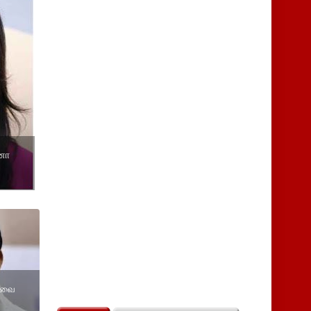
னா
ேரவை