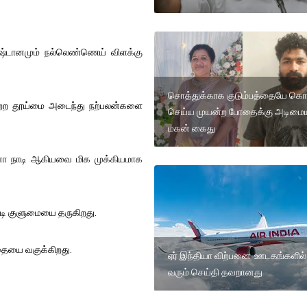
ாதிஷ்டானமும் நல்லெண்ணெய் விளக்கு
சொத்துக்காக குடும்பத்தையே க
ற்ற தூய்மை அடைந்து நற்பலன்களை
செய்ய முயன்ற போதைக்கு அடிம
மகன் கைது
ுஷம்னா நாடி ஆகியவை மிக முக்கியமாக
நாடி குளுமையை தருகிறது.
ாதையை வகுக்கிறது.
ஏர் இந்தியா விற்பனை-ஊடகங்களில்
வரும் செய்தி தவறானது