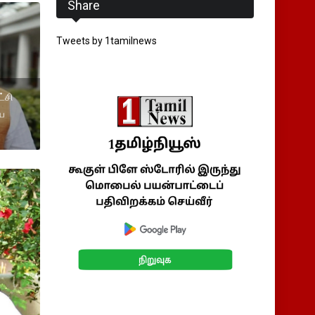
Share
Tweets by 1tamilnews
்சி
ிய