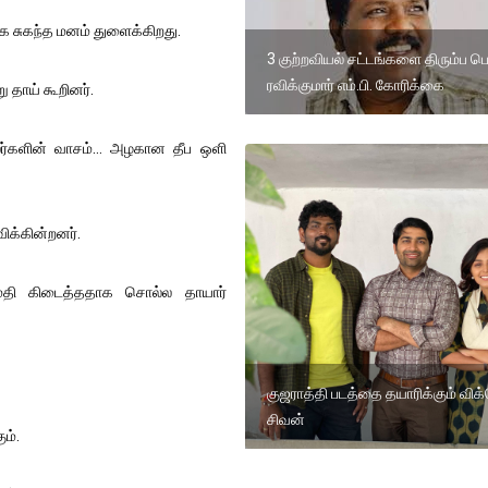
கை சுகந்த மனம் துளைக்கிறது.
3 குற்றவியல் சட்டங்களை திரும்ப ப
ரவிக்குமார் எம்.பி. கோரிக்கை
 தாய் கூறினர்.
மலர்களின் வாசம்… அழகான தீப ஒளி
ிக்கின்றனர்.
மைதி கிடைத்ததாக சொல்ல தாயார்
குஜராத்தி படத்தை தயாரிக்கும் விக
சிவன்
ும்.