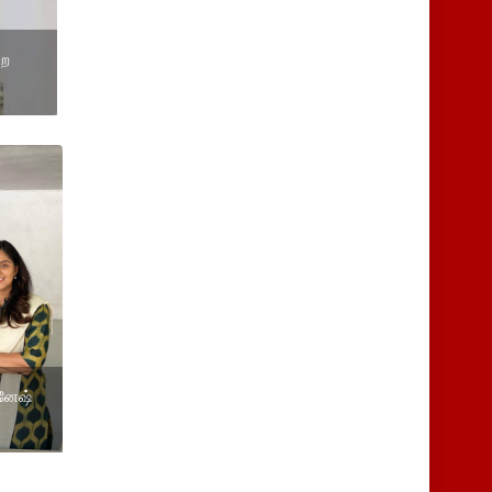
ெற
்னேஷ்