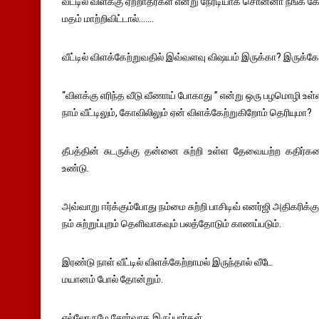
வீட்டில் விளக்கு ஏற்றாதீர்கள் என்று நேரடியாக சொன்னா நீங்க கேட
மதம் மாற்றிவிட்டால்.......
வீட்டில் விளக்கேற்றுவதில் இவ்வளவு விஷயம் இருக்கா? இருக்கே
“விளக்கு எரிந்த வீடு வீணாய் போகாது ” என்று ஒரு பழமொழி உள்
நாம் வீட்டிலும், கோவிலிலும் ஏன் விளக்கேற்றுகிறோம் தெரியுமா?
தீபத்தின் சுடருக்கு தன்னை சுற்றி உள்ள தேவையற்ற கதிர்களை
உண்டு.
அவ்வாறு ஈர்க்கும்போது நம்மை சுற்றி பாசிடிவ் எனர்ஜி அதிகரிக்கு
நம் சுற்றுப்புறம் தெளிவாகவும் பலத்தோடும் காணப்படும்.
இரண்டு நாள் வீட்டில் விளக்கேற்றாமல் இருந்தால் வீடே
மயானம் போல் தோன்றும்.
எல்லோருமே சோர்வாக இருப்பார்கள்.