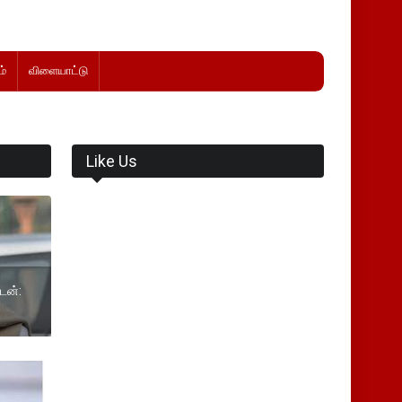
்
விளையாட்டு
Like Us
ேன்: