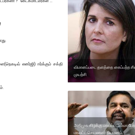
்பீர்களா ? கேட்கமாட்டீர்கள் ...
!
ளது.
(நெகடிவ் எனர்ஜி) ஈர்க்கும் சக்தி
விமானப்படை தளத்தை கைப்பற்ற சீ
முயற்சி
ம்.
அதிமுக கிழக்கு மாவட்ட அம்மா ப
மாவட்ட செயலாளர் நியமனம்.