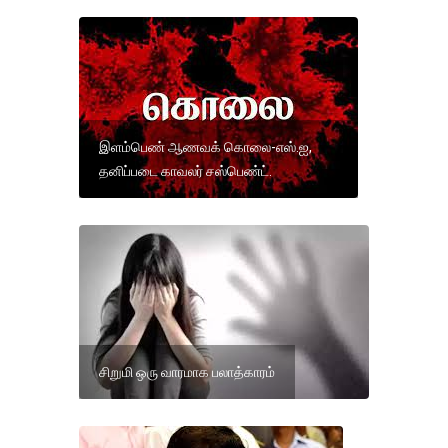
இளம்பெண் ஆணவக் கொலை-எஸ்.ஐ,
தனிப்படை காவலர் சஸ்பெண்ட்.
சிறுமி ஒரு வாரமாக பலாத்காரம்