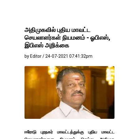
அதிமுகவில் புதிய மாவட்ட
செயலாளர்கள் நியமனம் - ஓபிஎஸ்,
இபிஎஸ் அறிக்கை
by Editor / 24-07-2021 07:41:32pm
ஈரோடு புறநகர் மாவட்டத்துக்கு புதிய மாவட்ட