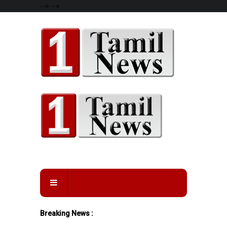
-->
-->
Breaking News :