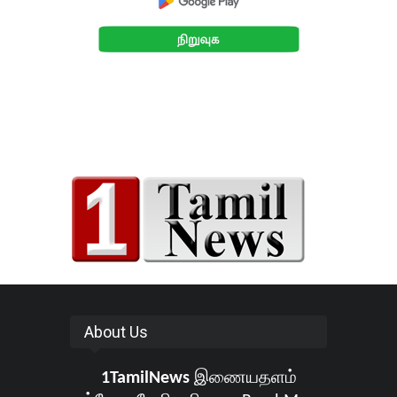
About Us
1TamilNews
இணையதளம்