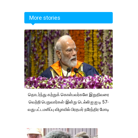
More stories
தொடர்ந்து கற்றுக் கொள்பவர்களே இறுதிவரை
வெற்றி பெறுவார்கள்-இன்று டெல்லி ஐ.ஐ.டி 57-
வது பட்டமளிப்பு விழாவில் பிரதமர் நரேந்திர மோடி