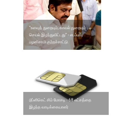
“உளவுத் துறையும், காவல் துறையும்
செயல் இழந்துவிட்டது” - எடப்பாடி
பழனிசாமி குற்றச்சாட்டு.
டூப்ளிகெட் சிம் மோசடி - 68 லட்சத்தை
இழந்த வாடிக்கையாளர்