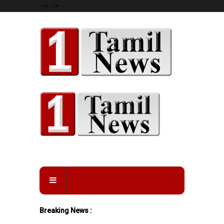
-->
-->
Breaking News :