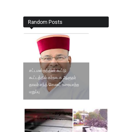
Random Posts
சட்டமன்றத்தின் கூட்டு
கூட்டத்தில் கர்நாடக ஆளுநர்
தாவர் சந்த் கெலாட் உரையாற்ற
மறுப்பு