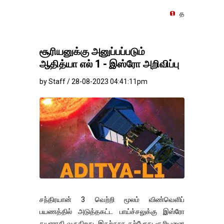
தங்கம்-வெள்ளி விலை மாற்றமி
சூரியனுக்கு அனுப்பப்படும்
ஆதித்யா எல் 1 - இஸ்ரோ அறிவிப்பு
by Staff / 28-08-2023 04:41:11pm
சந்திரயான் 3 வெற்றி மூலம் விண்வெளிப்
பயணத்தில் அடுத்தகட்ட பாய்ச்சலுக்கு இஸ்ரோ
தயாராகி வருகிறது. இதற்காக தற்போது சூரியனை