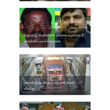
ஜெயராஜ், பென்னிக்ஸ் கொலை வழக்கை 3
மாதத்தில் முடிக்க உத்தரவு
சுங்கச்சாவடி ஊழியர் மீது லாரி மோதி
விபத்து