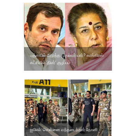
பஞ்சாபில் அடுத்த முதல்வர் யார்? காங்கிரஸ்
கட்சியில் ‘திடீர்’ குழப்பம்
ஐபிஎல்: சென்னை வந்தடைந்தார் தோனி