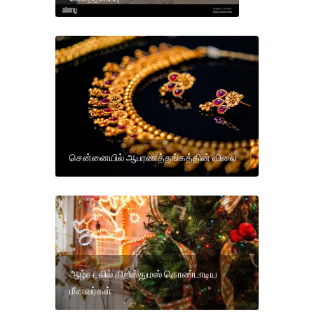
சென்னையில் ஆபரணத்தங்கத்தின் விலை
ஆழ்கடலில் கிறிஸ்துமஸ் கொண்டாடிய
மீனவர்கள்