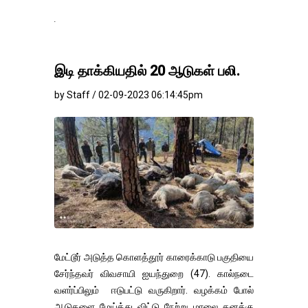
தங்கம்-வெள்ளி விலை ம
இடி தாக்கியதில் 20 ஆடுகள் பலி.
by Staff / 02-09-2023 06:14:45pm
மேட்டூர் அடுத்த கொளத்தூர் காரைக்காடு பகுதியை
சேர்ந்தவர் விவசாயி ஐயந்துறை (47). கால்நடை
வளர்ப்பிலும் ஈடுபட்டு வருகிறார். வழக்கம் போல்
ஆடுகளை மேய்த்து விட்டு நேற்று மாலை தனக்கு