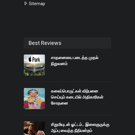
Sitemap
Best Reviews
சாதனையை படைத்த முதல்
நிறுவனம்
கலைப்பொருட்கள் விற்பனை
செய்யும் கடையில் அதிகாரிகள்
சோதனை
சிறுமியுடன் ஓட்டம்.. இளைஞருக்கு
ஆப்பு வைத்த நீதிமன்றம்