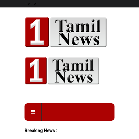
-->
-->
Breaking News :