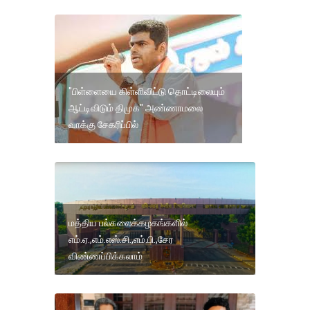
"பிள்ளையை கிள்ளிவிட்டு தொட்டிலையும்
ஆட்டிவிடும் திமுக" அண்ணாமலை
வாக்கு சேகரிப்பில்
மத்திய பல்கலைக்கழகங்களில்
எம்.ஏ.,எம்.எஸ்.சி.,எம்.பி.,சேர
விண்ணப்பிக்கலாம்