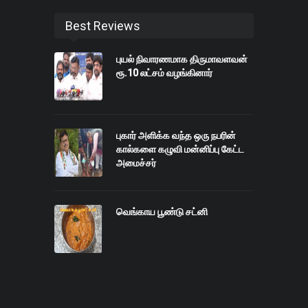
Best Reviews
புயல் நிவாரணமாக திருமாவளவன்
ரூ.10 லட்சம் வழங்கினார்
புகார் அளிக்க வந்த ஒரு நபரின்
கால்களை கழுவி மன்னிப்பு கேட்ட
அமைச்சர்
வெங்காய பூண்டு சட்னி