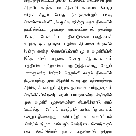
நிரூபித்து காட்டிய முன்னாள் மத்திய அமைச்சர் முக
அழகிரி கடந்த பல ஆண்டு காலமாக பொது
விழாக்களிலும் பொது நிகழ்வுகளிலும் பங்கு
கொள்ளாமல் வீட்டில் ஓய்வு எடுத்து வந்த நிலையில்
தவிர்க்கப்பட முடியாத காரணங்களால் தனக்கு
மிகவும் வேண்டப்பட்ட திண்டுக்கல் பகுதியைச்
சார்ந்த ஒரு நபருடைய இல்ல திருமண விழாவில்
இன்று கலந்து கொண்டுள்ளார் மு க அழகிரியின்
இந்த திடீர் வருகை அவரது ஆதரவாளர்கள்
மத்தியில் மகிழ்ச்சியை ஏற்படுத்தியுள்ளது மேலும்
பாராளுமன்ற தேர்தல் நெருங்கி வரும் நிலையில்
திமுகவுக்கு முக அழகிரி வரவு புது உற்சாகத்தை
அளிக்கும் என்றும் திமுக தரப்பைச் சார்ந்தவர்கள்
தெரிவிக்கின்றனர் வரும் பாராளுமன்ற தேர்தலில்
முக அழகிரி முதலமைச்சர் ஸ்டாலினோடு கரம்
கோர்த்து தேர்தல் களத்தில் பணியாற்றுவார்கள்
என்றும்,இணைந்து பணியாற்றி கட்டளையிட்டால்
மீண்டும் திமுக மாபெரும் வெற்றியை கொடுக்கும்
என திண்டுக்கல் நகரப் பகுதிகளில் திமுக