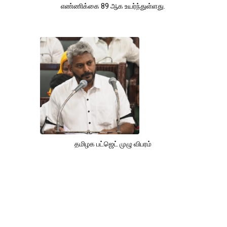
எண்ணிக்கை 89 ஆக உயர்ந்துள்ளது.
தமிழக பட்ஜெட் முழு விபரம்