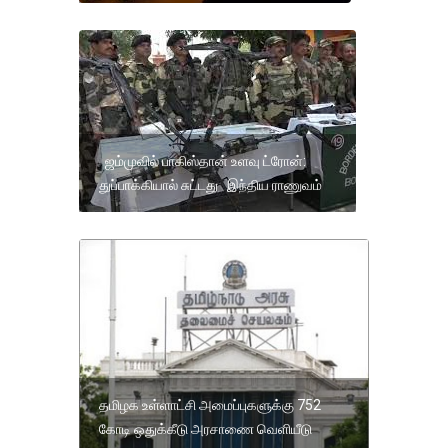
ஜம்முவில் பாகிஸ்தான் உளவு ட்ரோன்:
துப்பாக்கியால் சுட்டது இந்திய ராணுவம்
தமிழக உள்ளாட்சி அமைப்புகளுக்கு 752
கோடி ஒதுக்கீடு அரசாணை வெளியீடு