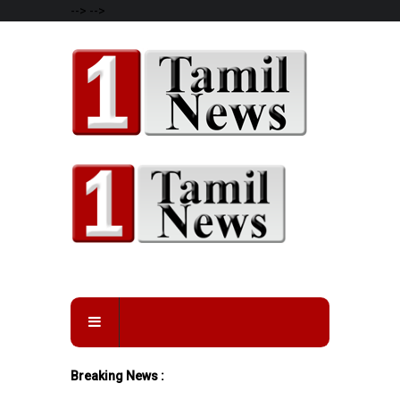
-->
-->
Breaking News :