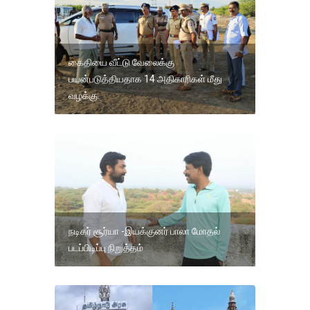
கைதியை வீட்டு வேலைக்கு
பயன்படுத்தியதாக 14 அதிகாரிகள் மீது
வழக்கு.
நடிகர் சூர்யா -இயக்குனர் பாலா மோதல்
படப்பிடிப்பு நிறுத்தம்