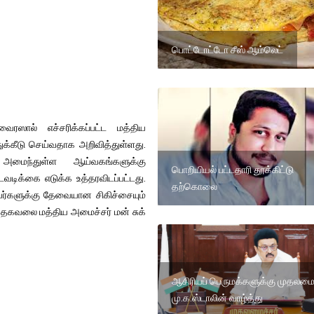
பொட்டோட்டோ சீஸ் ஆம்லெட்
ைரஸால் எச்சரிக்கப்பட்ட மத்திய
ுக்கீடு செய்வதாக அறிவித்துள்ளது.
அமைந்துள்ள ஆய்வகங்களுக்கு
பொறியியல் பட்டதாரி தூக்கிட்டு
டவடிக்கை எடுக்க உத்தரவிடப்பட்டது.
தற்கொலை
ர்களுக்கு தேவையான சிகிச்சையும்
த தகவலை மத்திய அமைச்சர் மன் சுக்
ஆசிரியப் பெருமக்களுக்கு முதலமைச
மு.க.ஸ்டாலின் வாழ்த்து