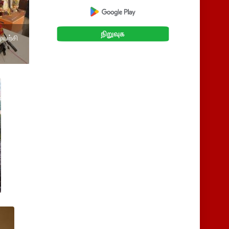
ுயற்சி