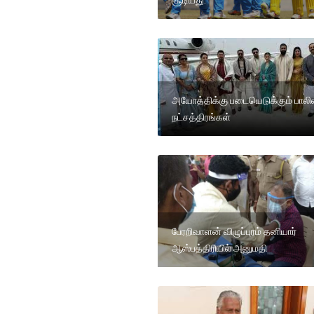
சூடியது.
அயோத்திக்கு படையெடுக்கும் பாலிவ
நட்சத்திரங்கள்
பேரறிவாளன் விழுப்புரம் தனியார்
ஆஸ்பத்திரியில் அனுமதி