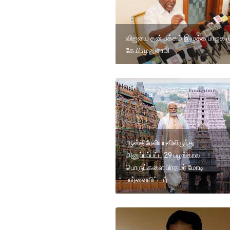
விஜயை தன் பக்கம் இழுக்க பாஜக ம
கே.பி.முனுசாமி
ஆஸ்திரேலியாவிலிருந்து
அனுப்பப்பட்ட 29 பழங்கால
பொருட்களை பிரதமர் மோடி
பார்வையிட்டார்.