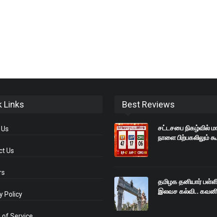
k Links
Best Reviews
சட்டசபை நிகழ்வில் மா
 Us
நாளை பிற்பகலிலும் க
ct Us
rs
தமிழக தனியார் பள்ள
இலவச கல்வி.. கவனி
y Policy
of Service