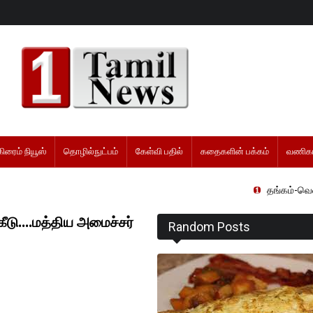
கிரைம் நியூஸ்
தொழில்நுட்பம்
கேள்வி பதில்
கதைகளின் பக்கம்
வணிகம
தங்கம்-வெள்ளி விலை மாற்
கீடு....மத்திய அமைச்சர்
Random Posts