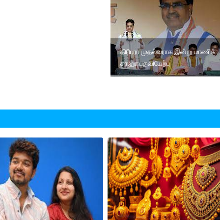
திரிபுரா முதல்வராக இன்று மாணிக்
சாஹா பதவியேற்பு