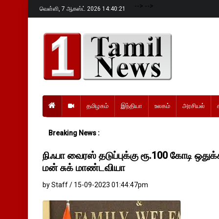
-->
-->
வெள்ளி,
7 ஆகஸ்ட் 2026 14:40:22
தமிழகம்
இந்தியா
உலகம்
அரசியல்
Breaking News :
நிஃபா வைரஸ் தடுப்புக்கு ரூ.100 கோடி ஒதுக்
மன் சுக் மாண்டவியா
by Staff / 15-09-2023 01:44:47pm