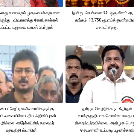
 தனது கணவரும் முதலமைச்சருமான
இன்று சென்னையில் ஒரு கிராம் ஆ
ிருந்து விவாகரத்து கோரி தாக்கல்
தங்கம் 13,750 ரூபாய்க்குமாற்றமின
ப்பட்ட மனுவை வாபஸ் பெற்றுக்
தொடா்கிறது.
் பட்ஜெட்டில் விவசாயிகளுக்கு
தமிழக வெற்றிக்கழக தேர்தல்
ும் வகையிலோ புதிய அறிவிப்புகள்
வாக்குறுதியாக சொன்ன எதையும
் இல்லை -எதிர்க்கட்சித் தலைவர்
நிறைவேற்றவில்லை.- அதிமுக பொத
உதயநிதி ஸ்டாலின்
செயலாளர் எடப்பாடி பழனிச்சாமி