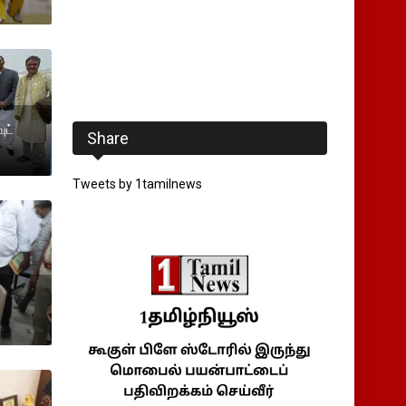
ுட்
Share
Tweets by 1tamilnews