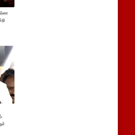
பர்ண
்றி
்
ுச்