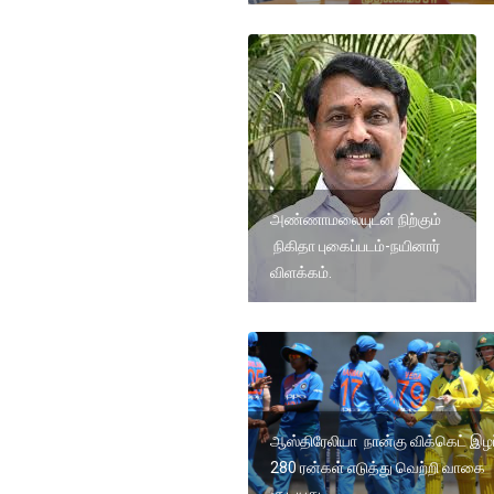
அண்ணாமலையுடன் நிற்கும்
நிகிதா புகைப்படம்-நயினார்
விளக்கம்.
ஆஸ்திரேலியா நான்கு விக்கெட் இழப்
280 ரன்கள் எடுத்து வெற்றி வாகை