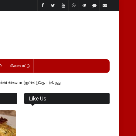
்
விளையாட்டு
றமின்றிதொடர்கிறது..
Like Us