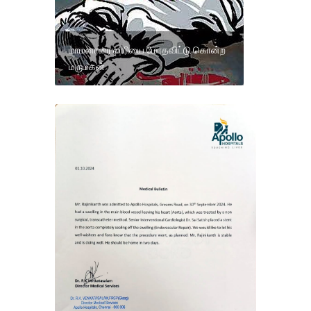
மாமனாரை லாரியை மோதவிட்டு கொன்ற
மருமகன்