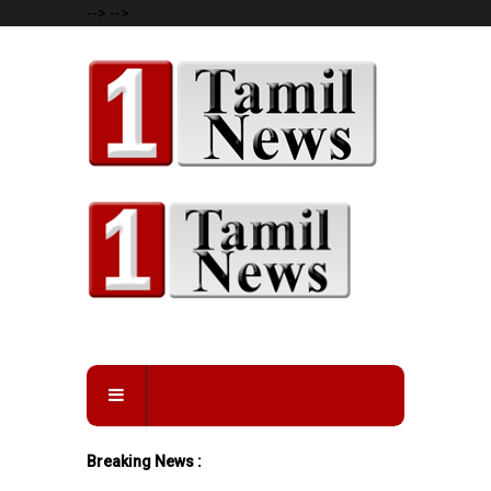
-->
-->
Breaking News :