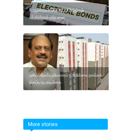
5 ஆண்டுகளில்ல் 22,217 தேர்தல்
பத்திரங்கள் விற்பனை
புளியந்தோப்பு விவகாரம் - அறிக்கை தாக்கல்
செய்ய நடவடிக்கை
More stories