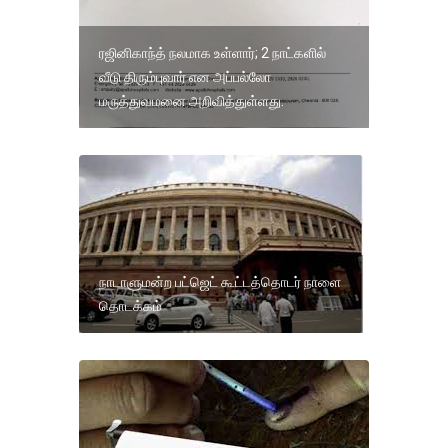
ரஜினிகாந்த் நலமாக உள்ளார்; 2 நாட்களில்
வீடு திரும்புவார் என அப்பல்லோ
மருத்துவமனை அறிவித்துள்ளது.
நாடாளுமன்ற பட்ஜெட் கூட்டத்தொடர் நாளை
தொடக்கம்