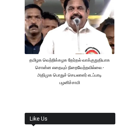
தமிழக வெற்றிக்கழக தேர்தல் வாக்குறுதியாக
சொன்ன எதையும் நிறைவேற்றவில்லை.-
அதிமுக பொதுச் செயலாளர் எடப்பாடி
பழனிச்சாமி
Like Us