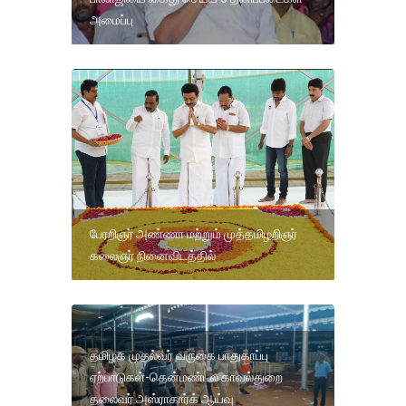
அமைப்பு
பேரறிஞர் அண்ணா மற்றும் முத்தமிழறிஞர்
கலைஞர் நினைவிடத்தில்
தமிழக முதல்வர் வருகை பாதுகாப்பு
ஏற்பாடுகள்-தென்மண்டல காவல்துறை
தலைவர் அஸ்ராகார்க் ஆய்வு.