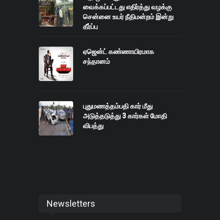
வைக்கப்பட்டது எதிர்த்து வழக்கு
சென்னை உயர் நீதிமன்றம் இன்று
தீர்ப்பு
ஏஜென்ட் கண்ணாயிரமாக
சந்தானம்
புதுமணத்தம்பதி கார் மீது
அடுத்தடுத்து 3 கார்கள் மோதி
விபத்து
Newsletters