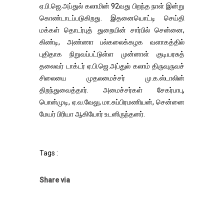
ஏ.பி.ஜெ.அப்துல் கலாமின் 92வது பிறந்த நாள் இன்று
கொண்டாடப்படுகிறது. இதனையொட்டி செய்தி
மக்கள் தொடர்புத் துறையின் சார்பில் சென்னை,
கிண்டி, அண்ணா பல்கலைக்கழக வளாகத்தில்
புதிதாக நிறுவப்பட்டுள்ள முன்னாள் குடியரசுத்
தலைவர் டாக்டர் ஏ.பி.ஜெ.அப்துல் கலாம் திருவுருவச்
சிலையை முதலமைச்சர் மு.க.ஸ்டாலின்
திறந்துவைத்தார். அமைச்சர்கள் சேகர்பாபு,
பொன்முடி, ஏ.வ.வேலு, மா.சுப்பிரமணியன், சென்னை
மேயர் பிரியா ஆகியோர் உடனிருந்தனர்.
Tags :
Share via