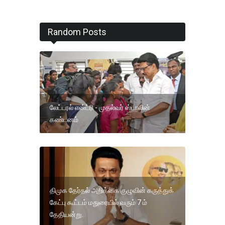
Random Posts
லேட்டரல் என்ட்ரி - முதல்வர் ஸ்டாலின்
கண்டனம்
திமுக தேர்தல் அறிக்கை குழுவின் கருத்துக்
கேட்பு கூட்டம் மதுரையில் வரும் 7 ம்
தேதியன்று.