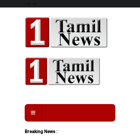
-->
-->
Breaking News :