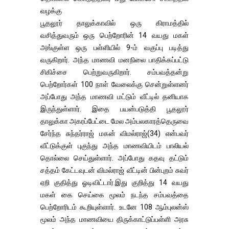
வழக்கு
பூதலூர் தாலுக்காவில் ஒரு கிராமத்தில்
வசித்துவரும் ஒரு பெற்றோரின் 14 வயது மகள்
அங்குள்ள ஒரு பள்ளியில் 9-ம் வகுப்பு படித்து
வருகிறார். அந்த மாணவி மனநிலை பாதிக்கப்பட்டு
சிகிச்சை பெற்றுவருகிறார். சம்பவத்தன்று
பெற்றோர்கள் 100 நாள் வேலைக்கு சென்றுள்ளனர்
அப்போது அந்த மாணவி மட்டும் வீட்டில் தனியாக
இருந்துள்ளார். இதை பயன்படுத்தி பூதலூர்
தாலுக்கா அகரப்பேட்டை மேல அம்பலகாரத்தெருவை
சேர்ந்த சுந்தர்ராஜ் மகன் விமல்ராஜ்(34) என்பவர்
வீட்டுக்குள் புகுந்து அந்த மாணவியிடம் பாலியல்
தொல்லை செய்துள்ளார். அப்போது கதவு தட்டும்
சத்தம் கேட்டவுடன் விமல்ராஜ் வீட்டின் பின்புறம் சுவர்
ஏறி குதித்து ஓடிவிட்டார்.இது குறித்து 14 வயது
மகள் கை செய்கை மூலம் நடந்த சம்பவத்தை
பெற்றோரிடம் கூறியுள்ளார். உடனே 108 ஆம்புலன்ஸ்
மூலம் அந்த மாணவியை திருக்காட்டுப்பள்ளி அரசு