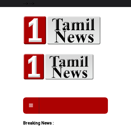
-->
-->
Breaking News :