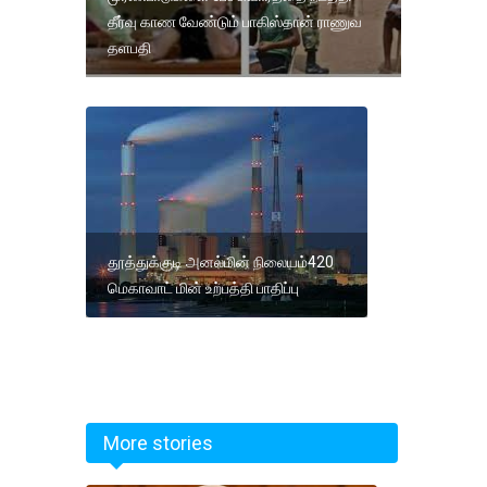
தீர்வு காண வேண்டும் பாகிஸ்தான் ராணுவ
தளபதி
தூத்துக்குடி அனல்மின் நிலையம்420
மெகாவாட் மின் உற்பத்தி பாதிப்பு
More stories