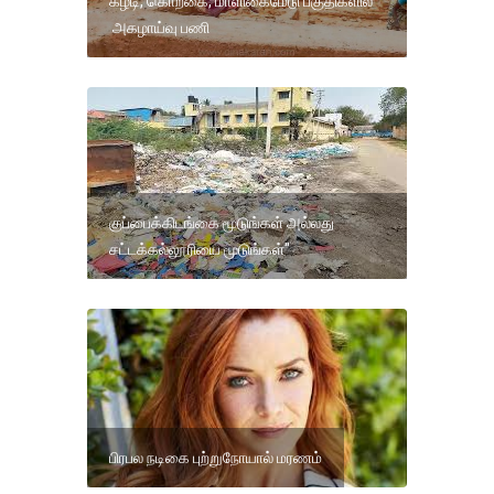
கீழடி, கொற்கை, மாளிகைமேடு பகுதிகளில்
அகழாய்வு பணி
குப்பைக்கிடங்கை மூடுங்கள் அல்லது
சட்டக்கல்லூரியை மூடுங்கள்"
பிரபல நடிகை புற்றுநோயால் மரணம்