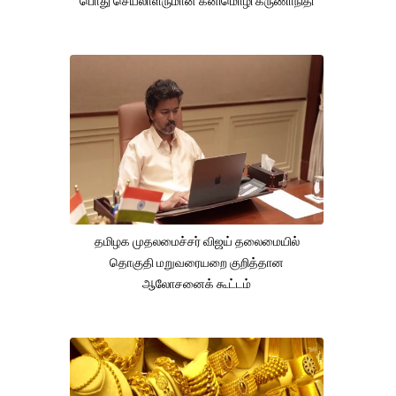
பொது செயலாளருமான கனிமொழி கருணாநிதி
தமிழக முதலமைச்சர் விஜய் தலைமையில்
தொகுதி மறுவரையறை குறித்தான
ஆலோசனைக் கூட்டம்