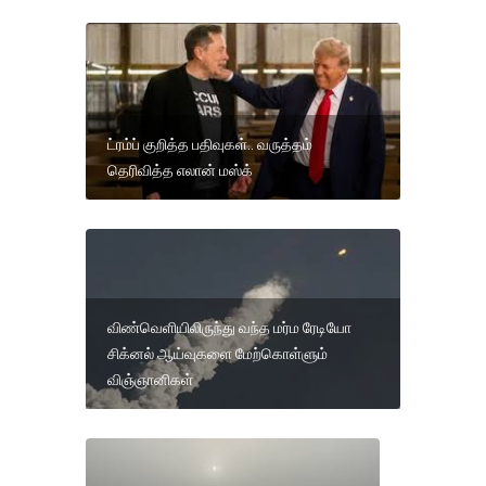
ட்ரம்ப் குறித்த பதிவுகள்.. வருத்தம்
தெரிவித்த எலான் மஸ்க்
விண்வெளியிலிருந்து வந்த மர்ம ரேடியோ
சிக்னல் ஆய்வுகளை மேற்கொள்ளும்
விஞ்ஞானிகள்