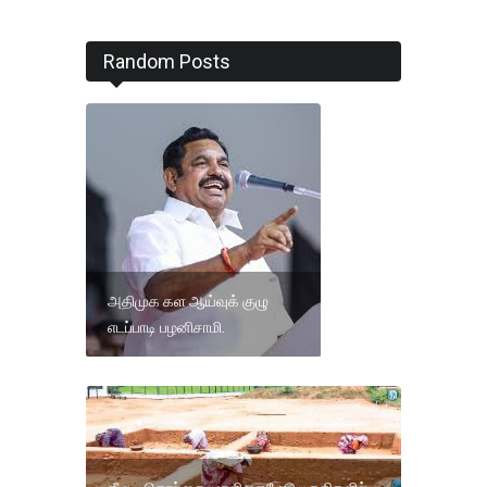
Random Posts
அதிமுக கள ஆய்வுக் குழு
எடப்பாடி பழனிசாமி.