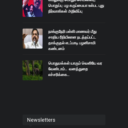
பொறுப்பு பழ கருப்பையா உள்பட புது
நிர்வாகிகள் அறிவிப்பு
நாங்குநேரி பள்ளி மாணவர் மீது
சாதிய ரீதியிலான நடத்தப்பட்ட
தாக்குதல் எடப்பாடி பழனிசாமி
கண்டனம்
பொதுமக்கள் யாரும் வெளியே வர
வேண்டாம்.. வனத்துறை
எச்சரிக்கை..
Newsletters