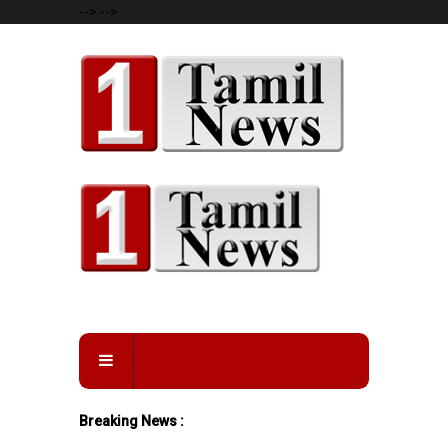
-->
-->
Breaking News :