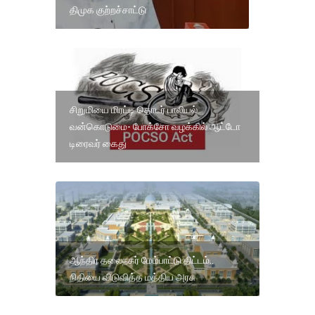
திமுக குற்றச்சாட்டு
சிறுமியை மிரட்டி தொடர் பாலியல்
வன்கொடுமை- போக்சோ வழக்கில் ஆட்டோ
டிரைவர் கைது
ஆந்திர தலைநகர் மேம்பாட்டு திட்டம்..
நிதியை விடுவித்த மத்திய அரசு