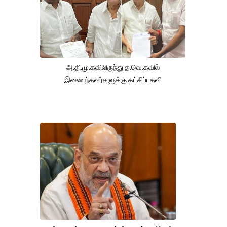
அ.தி.மு.கவிலிருந்து த.வெ.கவில்
இணைந்தவர்களுக்கு கட்சிப்பதவி