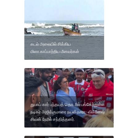
கடல் அலையில் சிக்கிய
மிளா.காப்பாற்றிய மீனவர்கள்
துபாய் கார் பந்தயத் தொடரில் பங்கேற்றுள்ள
நடிகர் அஜித்குமாரை நயன்தாரா- விக்னேஷ்
சிவன் நேரில் சந்தித்தனர்.