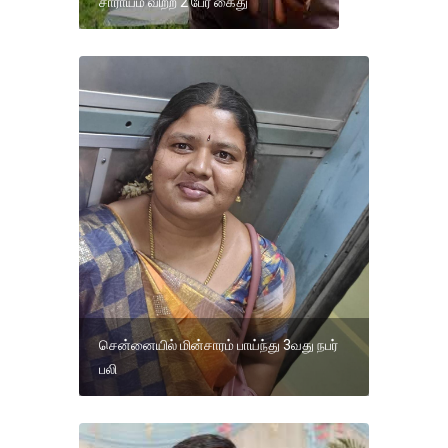
சாராயம் விற்ற 2 பேர் கைது
சென்னையில் மின்சாரம் பாய்ந்து 3வது நபர்
பலி