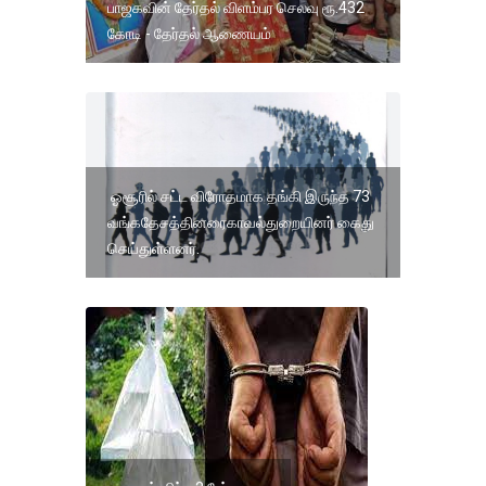
பாஜகவின் தேர்தல் விளம்பர செலவு ரூ.432
கோடி - தேர்தல் ஆணையம்
ஓசூரில் சட்ட விரோதமாக தங்கி இருந்த 73
வங்கதேசத்தினரைகாவல்துறையினர் கைது
செய்துள்ளனர்.