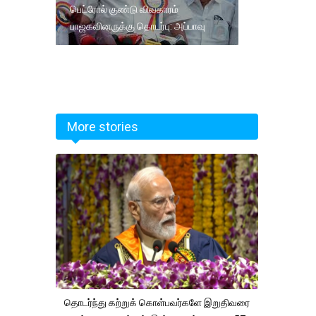
பெட்ரோல் குண்டு விவகாரம்
பாஜகவினருக்கு தொடர்பு: அப்பாவு
More stories
தொடர்ந்து கற்றுக் கொள்பவர்களே இறுதிவரை