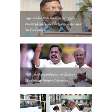
மதுரையில் விசிக கொடிகம்பம் நடும்
விவகாரத்தில் வருவாய் துறை ஊழியர்கள்
3பேர் சஸ்பென்ட்.
அதிமுக பொதுச்செயலாளர் இபிஎஸ் -
அங்கீகரித்த தேர்தல் ஆணையம்