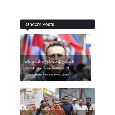
Random Posts
ரஷ்யாவின் எதிர்க்கட்சித் தலைவர்
அனடோலிவிச் நவல்னிக்கு 19
ஆண்டுகள் சிறைத் தண்டனை