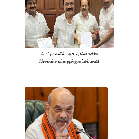
அ.தி.மு.கவிலிருந்து த.வெ.கவில்
இணைந்தவர்களுக்கு கட்சிப்பதவி