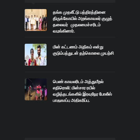
தங்க முதலீட்டு பத்திரத்தினை
திருக்கோயில் அறங்காவலர் குழுத்
தலைவர் முதலமைச்சரிடம்
வழங்கினார்.
மின் கட்டணம் அதிகம் என்று
குடும்பத்துடன் தற்கொலை முயற்சி
பெண் காவலரிடம் அத்துமீறல்
எதிரொலி: மின்சார ரயில்
வழித்தடங்களில் இரவுநேர போலீஸ்
பாதுகாப்பு அதிகரிப்பு.