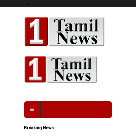
-->
-->
Breaking News :