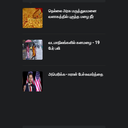
நெல்லை அரசு மருத்துவமனை
வளாகத்தில் புகுந்த மழை நீர்
வடமாநிலங்களில் கனமழை - 19
பேர் பலி
அமெரிக்க- ஈரான் பேச்சுவார்த்தை