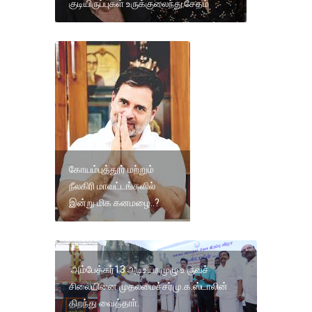
குடியிருப்புகள் உருக்குலைந்து சேதம்
கோயம்புத்தூர் மற்றும்
நீலகிரி மாவட்டங்களில்
இன்று மிக கனமழை..?
அம்பேத்கர்13 அடிஉயர முழு உ ருவச்
சிலையினை முதலமைச்சர்மு.க.ஸ்டாலின்
திறந்து வைத்தாா்.