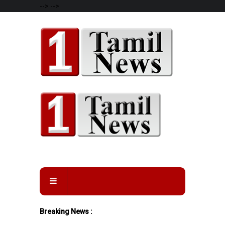
-->
-->
Breaking News :