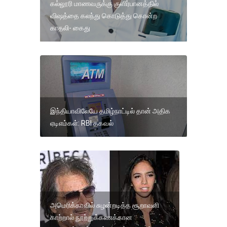
கல்லூரி மாணவருக்கு குளிர்பானத்தில்
விஷத்தை கலந்து கொடுத்து கொன்ற
காதலி- கைது
இந்தியாவிலேயே தமிழ்நாட்டில் தான் அதிக
ஏடிஎம்கள்: RBI தகவல்
அமெரிக்காவில் சுழன்றடித்த சூறாவளி
காற்றால் நூற்றுக்கணக்கான