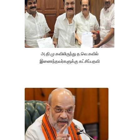
அ.தி.மு.கவிலிருந்து த.வெ.கவில்
இணைந்தவர்களுக்கு கட்சிப்பதவி