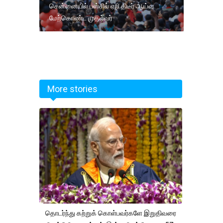
சென்னையில் பஸ்சில் ஏறி திடீர் ஆய்வு
மேற்கொண்ட முதல்வர்
More stories
தொடர்ந்து கற்றுக் கொள்பவர்களே இறுதிவரை