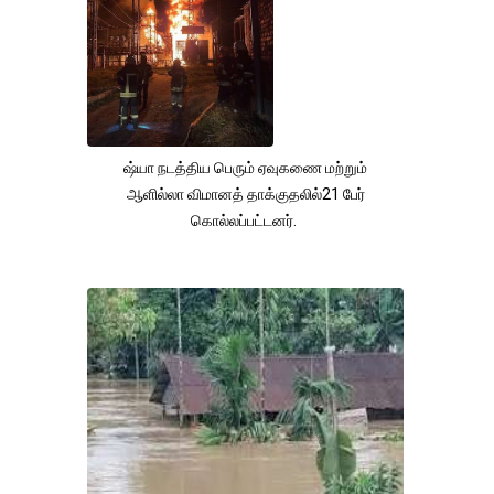
ஷ்யா நடத்திய பெரும் ஏவுகணை மற்றும்
ஆளில்லா விமானத் தாக்குதலில்21 பேர்
கொல்லப்பட்டனர்.