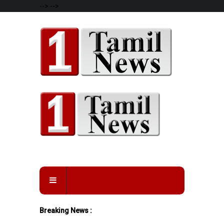
-->
-->
Breaking News :