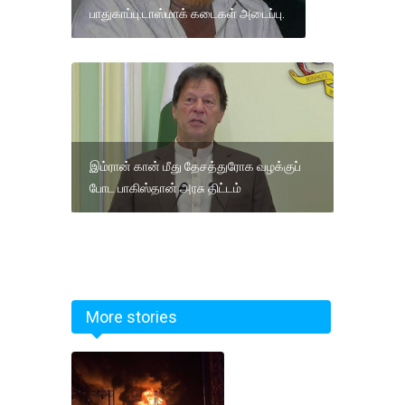
பாதுகாப்பு.டாஸ்மாக் கடைகள் அடைப்பு.
இம்ரான் கான் மீது தேசத்துரோக வழக்குப்
போட பாகிஸ்தான் அரசு திட்டம்
More stories