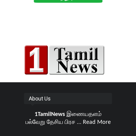
About Us
1TamilNews
இணையதளம்
பல்வேறு தேசிய பிரச ...
Read More