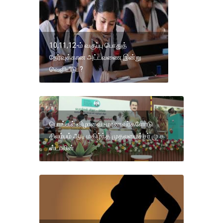
10,11,12-ம் வகுப்பு பொதுத்
தேர்வுக்கான அட்டவணை இன்று
வெளியீடு..?
பொங்கல் விழாவை -மாணவர்களோடு
சிலம்பம் ஆடி மகிழ்ந்த முதலமைச்சர் மு க
ஸ்டாலின்