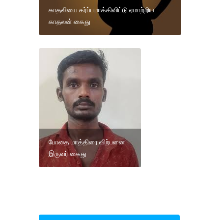
காதலியை கர்ப்பமாக்கிவிட்டு ஏமாற்றிய
காதலன் கைது
போதை மாத்திரை விற்பனை:
இருவர் கைது