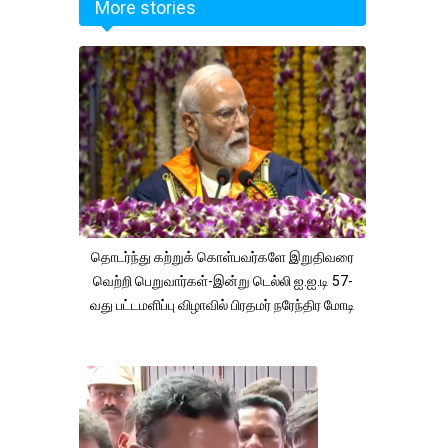
More stories
தொடர்ந்து கற்றுக் கொள்பவர்களே இறுதிவரை
வெற்றி பெறுவார்கள்-இன்று டெல்லி ஐ.ஐ.டி 57-
வது பட்டமளிப்பு விழாவில் பிரதமர் நரேந்திர மோடி