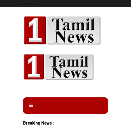
-->
-->
Breaking News :