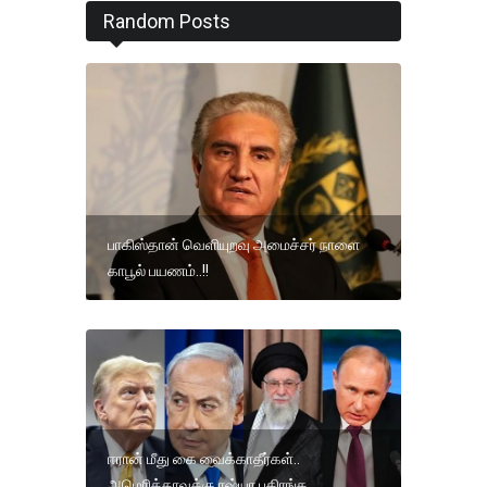
Random Posts
பாகிஸ்தான் வெளியுறவு அமைச்சர் நாளை
காபூல் பயணம்..!!
ஈரான் மீது கை வைக்காதீர்கள்..
அமெரிக்காவுக்கு ரஷ்யா பகிரங்க