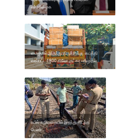
எச்சரிக்கை
மைசூரில் இருந்து திருச்சிக்கு கடத்தி
வரப்பட்ட 1800 கிலோ குட்கா பறிமுதல்
ரயில் கழிவறையில் இறந்து கிடந்த
பெண்