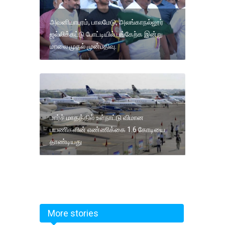
அவனியாபுரம், பாலமேடு, அலங்காநல்லூர்
ஜல்லிக்கட்டு போட்டியில் பங்கேற்க இன்று
மாலை முதல் முன்பதிவு.
மார்ச் மாதத்தில் உள்நாட்டு விமான
பயணிகளின் எண்ணிக்கை 1.6 கோடியை
தாண்டியது
More stories