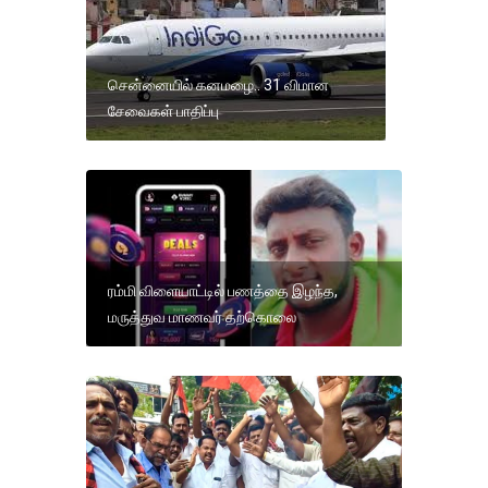
சென்னையில் கனமழை.. 31 விமான
சேவைகள் பாதிப்பு
ரம்மி விளையாட்டில் பணத்தை இழந்த,
மருத்துவ மாணவர் தற்கொலை