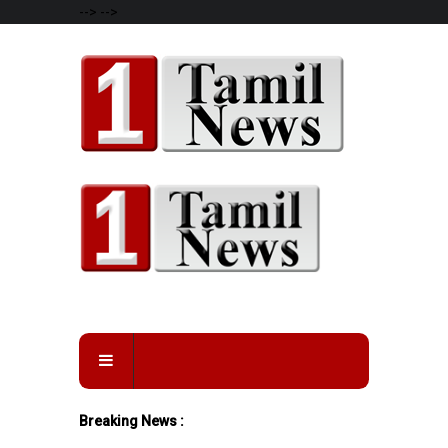
-->
-->
Breaking News :