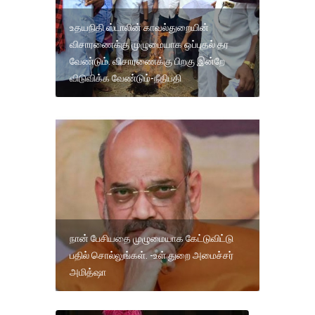
உதயநிதி ஸ்டாலின் காவல்துறையின்
விசாரணைக்கு முழுமையாக ஒப்புதல் தர
வேண்டும். விசாரணைக்கு பிறகு இன்றே
விடுவிக்க வேண்டும்-நீதிபதி
நான் பேசியதை முழுமையாக கேட்டுவிட்டு
பதில் சொல்லுங்கள். -உள் துறை அமைச்சர்
அமித்ஷா