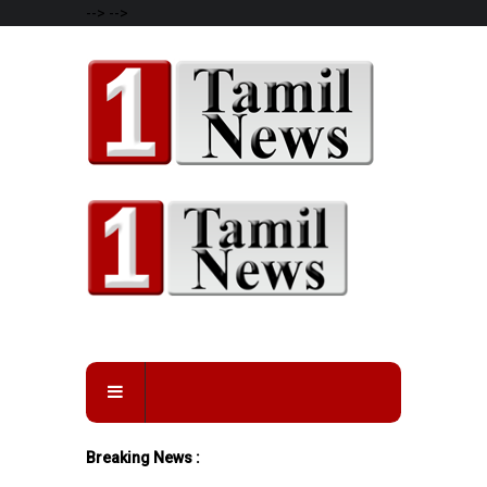
-->
-->
Breaking News :