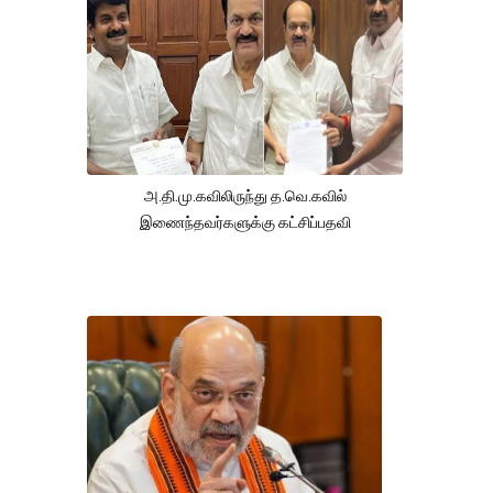
அ.தி.மு.கவிலிருந்து த.வெ.கவில்
இணைந்தவர்களுக்கு கட்சிப்பதவி