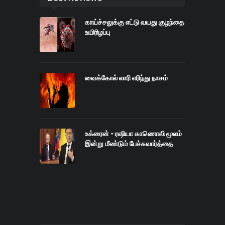
காய்ச்சலுக்கு எட்டு வயது குழந்தை
உயிரிழப்பு
வைக்கோல் லாரி எரிந்து நாசம்
உக்ரைன் - ரஷியா காணொலி மூலம்
இன்று மீண்டும் பேச்சுவார்த்தை