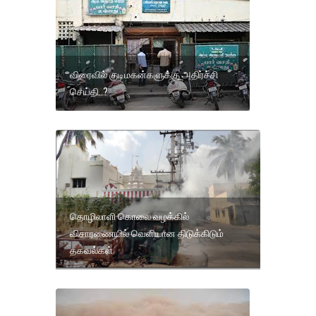
விரைவில் குடிமகன்களுக்கு அதிர்ச்சி
செய்தி..?
தொழிலாளி கொலை வழக்கில்
விசாரணையில் வெளியான திடுக்கிடும்
தகவல்கள்