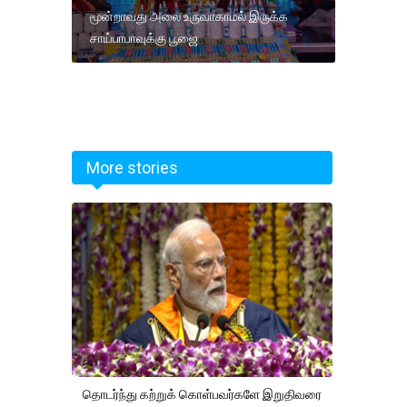
மூன்றாவது அலை உருவாகாமல் இருக்க
சாய்பாபாவுக்கு பூஜை
More stories
தொடர்ந்து கற்றுக் கொள்பவர்களே இறுதிவரை