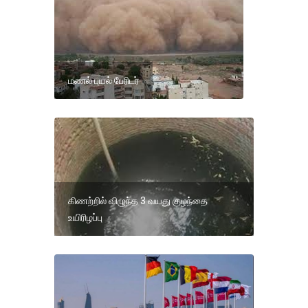
மணல் புயல் பேரிடர்
கிணற்றில் விழுந்த 3 வயது குழந்தை
உயிரிழப்பு