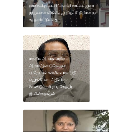
நாம் தமிழர் கட்சி நிர்வாகி சாட்டை துரை
முருகனை விடுவித்து திருச்சி நீதிமன்றம்
உத்தரவிட்டுள்ளது.
மத்திய அரசும், மாநில
அரசும்ஆண்டுதோறும்
பட்ஜெட்டில் கல்விக்கான நிதி
ஒதுக்கீட்டை அதிகரிக்க
வேண்டும்.-வி.ஐ.டி.வேந்தர்-
ஜி.விஸ்வநாதன்