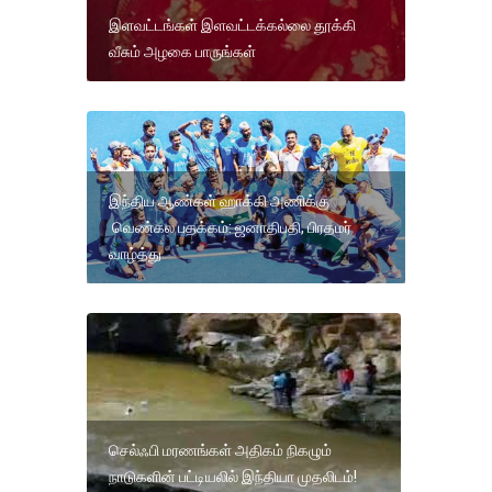
இளவட்டங்கள் இளவட்டக்கல்லை தூக்கி
வீசும் அழகை பாருங்கள்
இந்திய ஆண்கள் ஹாக்கி அணிக்கு
வெண்கல பதக்கம்: ஜனாதிபதி, பிரதமர்
வாழ்த்து
செல்ஃபி மரணங்கள் அதிகம் நிகழும்
நாடுகளின் பட்டியலில் இந்தியா முதலிடம்!