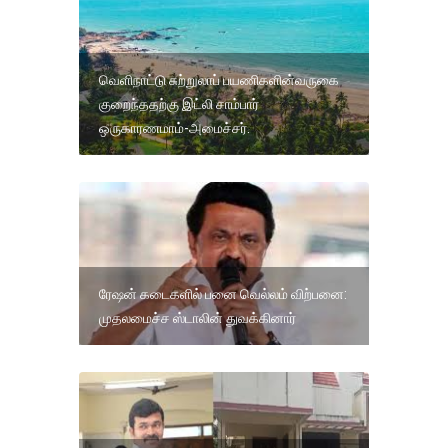
வெளிநாட்டு சுற்றுலாப் பயணிகளின்வருகை
குறைந்ததற்கு இட்லி சாம்பார்
ஒருகாரணமாம்-அமைச்சர்.
ரேஷன் கடைகளில் பனை வெல்லம் விற்பனை:
முதலமைச்ச ஸ்டாலின் துவக்கினார்