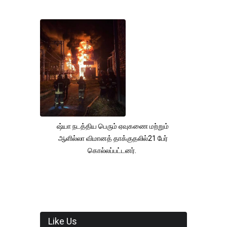
ஷ்யா நடத்திய பெரும் ஏவுகணை மற்றும்
ஆளில்லா விமானத் தாக்குதலில்21 பேர்
கொல்லப்பட்டனர்.
Like Us