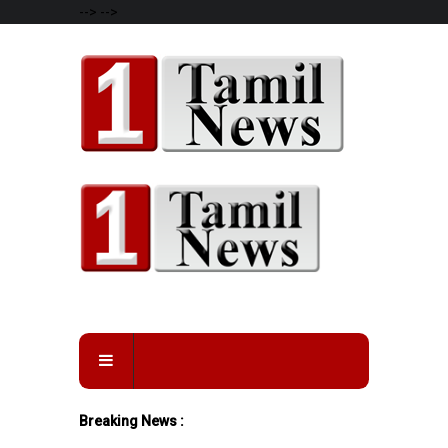
-->
-->
Breaking News :