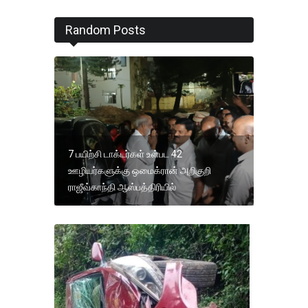
Random Posts
7 பயிற்சி டாக்டர்கள் உள்பட 42
ஊழியர்களுக்கு ஒமைக்ரான் அறிகுறி
ராஜீவ்காந்தி ஆஸ்பத்திரியில்