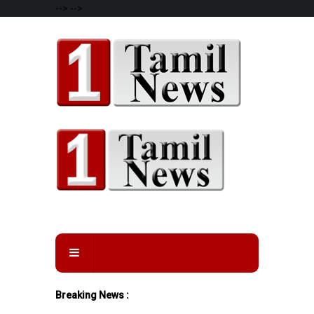
-->
-->
Breaking News :