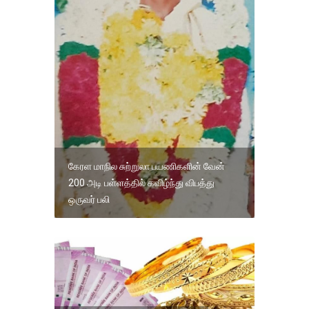
கேரள‌ மாநில‌ சுற்றுலா ப‌யணிகளின் வேன்
200 அடி பள்ளத்தில் கவிழ்ந்து விபத்து
ஒருவர் பலி