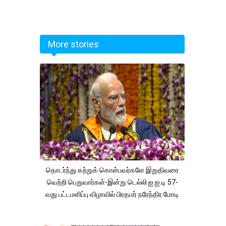
More stories
தொடர்ந்து கற்றுக் கொள்பவர்களே இறுதிவரை
வெற்றி பெறுவார்கள்-இன்று டெல்லி ஐ.ஐ.டி 57-
வது பட்டமளிப்பு விழாவில் பிரதமர் நரேந்திர மோடி