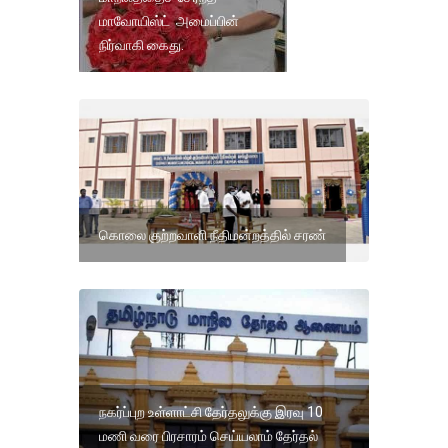
மாவோயிஸ்ட் அமைப்பின்
நிர்வாகி கைது.
கொலை குற்றவாளி நீதிமன்றத்தில் சரண்
நகர்ப்புற உள்ளாட்சி தேர்தலுக்கு இரவு 10
மணி வரை பிரசாரம் செய்யலாம் தேர்தல்