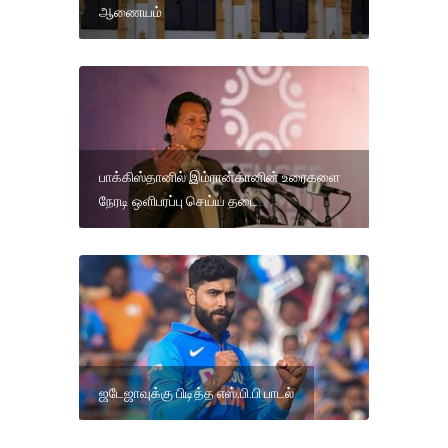
ஆணையம்
பாக்கிஸ்தானில் இம்ரான்கானின் உரைகளை
நேரடி ஒளிபரப்பு செய்ய தடை
ஜடேஜாவுக்கு பிடித்த எஸ்.பி.பி பாடல்