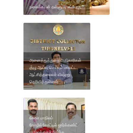
நகைக்கடன் தள்ளுபடி எப்போது?
அனைத்துத்துறை அதிகாரிகள்
குழு ஆய்வு செய்யும் மாவட்ட
ஆட்சித்தலைவர் விஷ்ணு
தெரிவித்துள்ளார்
கேரள மாநிலம்
கோழிக்கோட்டில் ஜார்க்கண்ட்
மாநிலத்தைச் சேர்ந்த