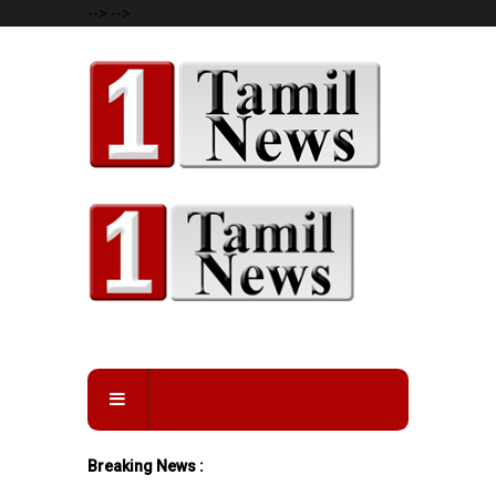
-->
-->
Breaking News :