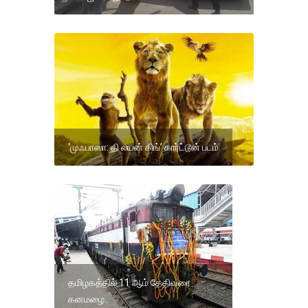
‘முஃபாஸா: தி லயன் கிங்’ கார்ட்டூன் படம்
தமிழகத்தில் 11 ஆம் தேதிவரை
கனமழை..