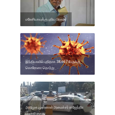
மலேசியாவுக்கு புதிய பிரதமர்
இந்தியாவில் புதிதாக 38,667 பேருக்கு
கொரோனா தொற்று
அதிமுக முன்னாள் அமைச்சர் ராஜேந்திர
பாலாஜி கைது