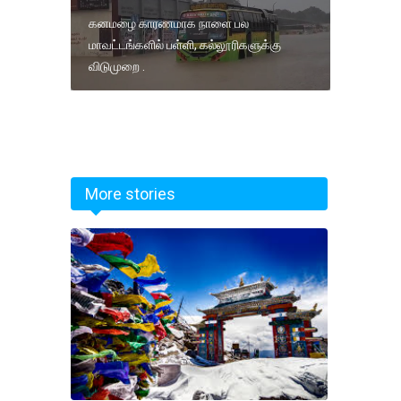
கனமழை காரணமாக நாளை பல
மாவட்டங்களில் பள்ளி, கல்லூரிகளுக்கு
விடுமுறை .
More stories