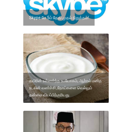
Skype மே 5ம் தேதி முதல் நிறுத்தம்!
தயிரின் உள்ளாா்ந்த உபயோகம், ஆற்றல் மனித
உடலின் வளா்ச்சி ,நோய்களை வெல்லும்
தன்மை வியப்பிற்குரியது.