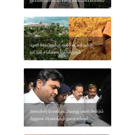
ஜிப்மரில் நர்சிங் படிப்புக்கு விண்ணப்பிக்கலாம்
பழனி கோயிலுக்கு ரூ.61 லட்சத்துக்கு
நாட்டுச் சர்க்கரை கொள்முதல்
அமைச்சர் பொன்முடி,அவரது மகன்மீண்டும்
ஆஜராக அமலாக்கத் துறை சம்மன்