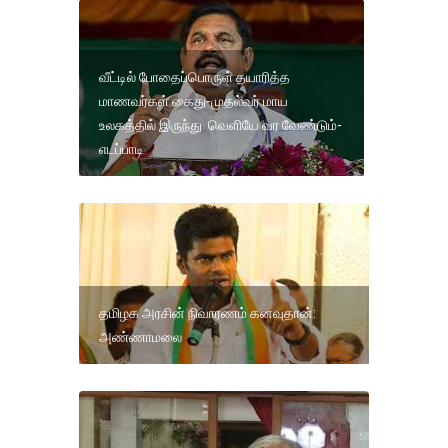
வீட்டில் போதைப்பொருள் தயாரித்த
மாணவர்கள் கைது-முதல்வர் மாய
உலகத்தில் இருந்து வெளியே வர வேண்டும்-
எடப்பாடி
தமிழக அரசின் நிவாரணம் கனவுதான்:
அண்ணாமலை