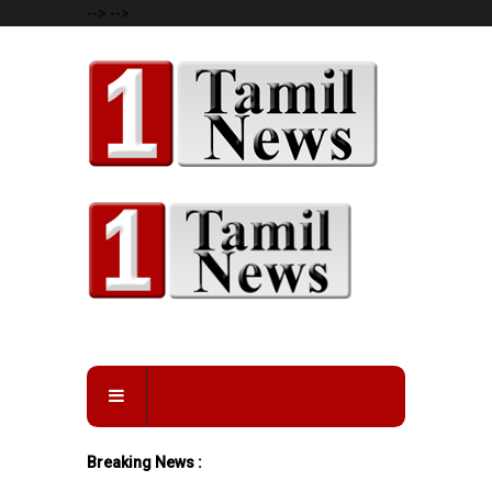
-->
-->
Breaking News :