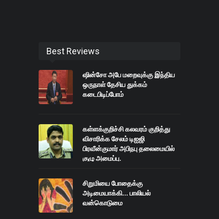
Best Reviews
ஷின்சோ அபே மறைவுக்கு இந்திய
ஒருநாள் தேசிய துக்கம்
கடைபிடிப்போம்
கள்ளக்குறிச்சி கலவரம் குறித்து
விசாரிக்க சேலம் டிஐஜி
பிரவீன்குமார் அபிநபு தலைமையில்
குழு அமைப்பு.
சிறுமியை போதைக்கு
அடிமையாக்கி... பாலியல்
வன்கொடுமை