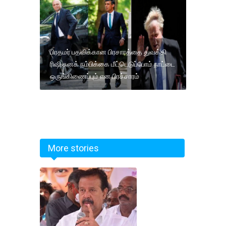
பிரதமர் பதவிக்கான பிரசாரத்தை துவக்கி
ரிஷி சுனக் நம்பிக்கை மீட்டெடுப்போம் நாட்டை
ஒருங்கிணைப்பும் என பிரச்சாரம்
More stories