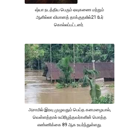
ஷ்யா நடத்திய பெரும் ஏவுகணை மற்றும்
ஆளில்லா விமானத் தாக்குதலில்21 பேர்
கொல்லப்பட்டனர்.
அசாமில் இரவு முழுவதும் பெய்த கனமழையால்,
வெள்ளத்தால் உயிரிழந்தவர்களின் மொத்த
எண்ணிக்கை 89 ஆக உயர்ந்துள்ளது.