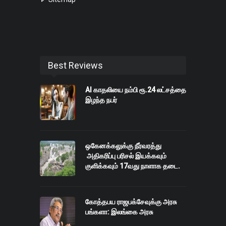
Best Reviews
Al காதலியை நம்பி ரூ.24 லட்சத்தை
இழந்த நபர்
ஒகேனக்கலுக்கு நீர்வரத்து
அதிகரிப்பு பரிசல் இயக்கவும்
குளிக்கவும் 17வது நாளாக தடை.
கோத்தபய ராஜபக்சேவுக்கு அரசு
பங்களா: இலங்கை அரசு