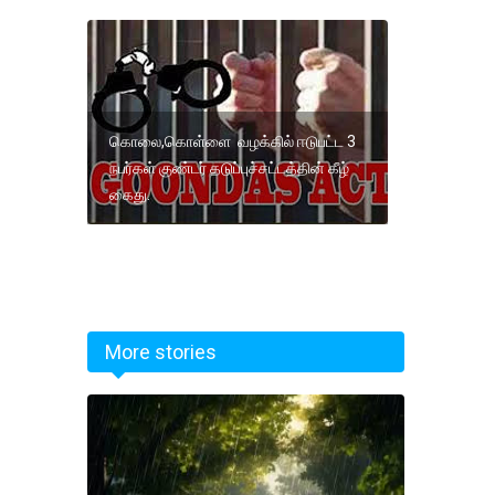
கொலை,கொள்ளை வழக்கில் ஈடுபட்ட 3
நபர்கள் குண்டர் தடுப்புச்சட்டத்தின் கீழ்
கைது.
More stories