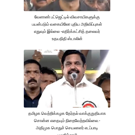
வேளாண் பட்ஜெட்டில் விவசாயிகளுக்கு
பயன்படும் வகையிலோ புதிய அறிவிப்புகள்
எதுவும் இல்லை -எதிர்க்கட்சித் தலைவர்
உதயநிதி ஸ்டாலின்
தமிழக வெற்றிக்கழக தேர்தல் வாக்குறுதியாக
சொன்ன எதையும் நிறைவேற்றவில்லை.-
அதிமுக பொதுச் செயலாளர் எடப்பாடி
பழனிச்சாமி