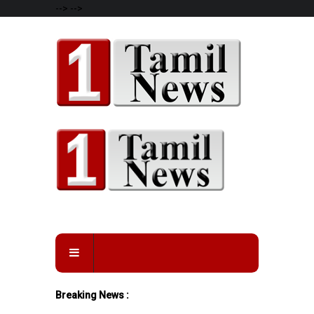
-->
-->
Breaking News :