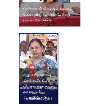
சென்னையில் எவ்வளவு பெரிய மழை
பெய்தாலும் ஒரு மணி நேரத்திற்குள்
வடியும் - மேயர் பிரியா
விஜயகாந்த் நினைவு
தினத்தையொட்டி
பிரேமலதா விஜயகாந்த்
தலைமையில்
அமைதிப் பேரணி