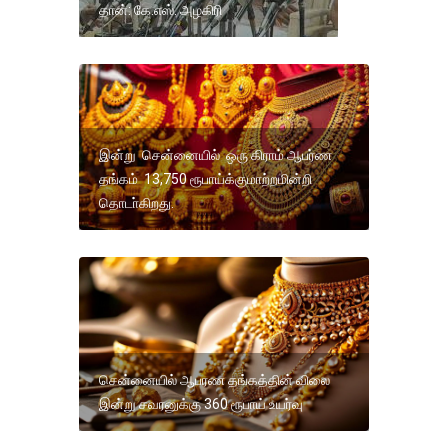
தான்: கே.எஸ். அழகிரி
இன்று சென்னையில் ஒரு கிராம் ஆபர்ண
தங்கம் 13,750 ரூபாய்க்குமாற்றமின்றி
தொடா்கிறது.
சென்னையில் ஆபரண தங்கத்தின் விலை
இன்று சவரனுக்கு 360 ரூபாய் உயர்வு