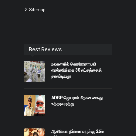
Sitemap
Best Reviews
உலகளவில் கொரோனா பலி
எண்ணிக்கை 30 லட்சத்தைத்
தாண்டியது
ADGP ஜெயராம் மீதான கைது
உத்தரவு ரத்து
ஆசிரியை நிர்மலா வழக்கு 26ல்