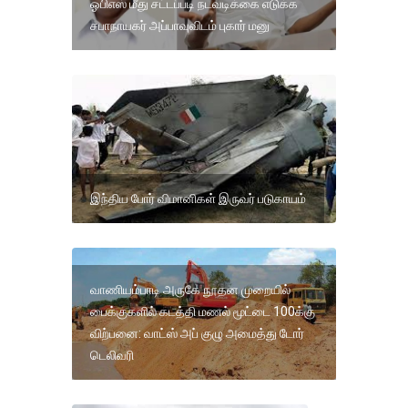
ஓபிஎஸ் மீது சட்டப்படி நடவடிக்கை எடுக்க
சபாநாயகர் அப்பாவுவிடம் புகார் மனு
இந்திய போர் விமானிகள் இருவர் படுகாயம்
வாணியம்பாடி அருகே நூதன முறையில்
பைக்குகளில் கடத்தி மணல் மூட்டை 100க்கு
விற்பனை: வாட்ஸ் அப் குழு அமைத்து டோர்
டெலிவரி