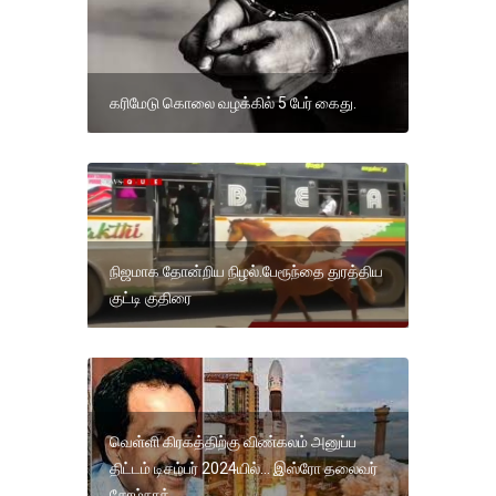
கரிமேடு கொலை வழக்கில் 5 பேர் கைது.
நிஜமாக தோன்றிய நிழல்.பேரூந்தை துரத்திய
குட்டி குதிரை
வெள்ளி கிரகத்திற்கு விண்கலம் அனுப்ப
திட்டம் டிசம்பர் 2024யில்... இஸ்ரோ தலைவர்
சோம்நாத்...