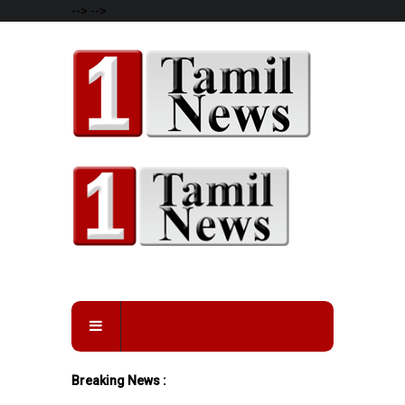
-->
-->
Breaking News :