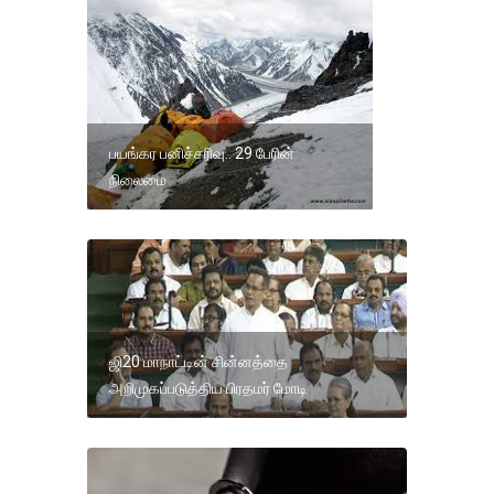
பயங்கர பனிச்சரிவு.. 29 பேரின்
நிலைமை
ஜி20 மாநாட்டின் சின்னத்தை
அறிமுகப்படுத்திய பிரதமர் மோடி