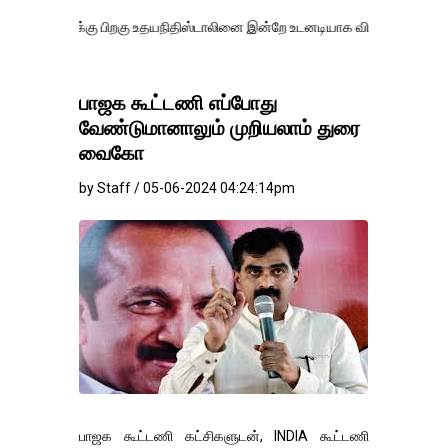
்கு பிறகு உதயநிதிஸ்டாலினை இன்றே உடனடியாக விடுவிக்கப்பட வேண்.
எதி
பாஜக கூட்டணி எப்போது
வேண்டுமானாலும் முறியலாம் துரை
வைகோ
by Staff / 05-06-2024 04:24:14pm
பாஜக கூட்டணி கட்சிகளுடன், INDIA கூட்டணி