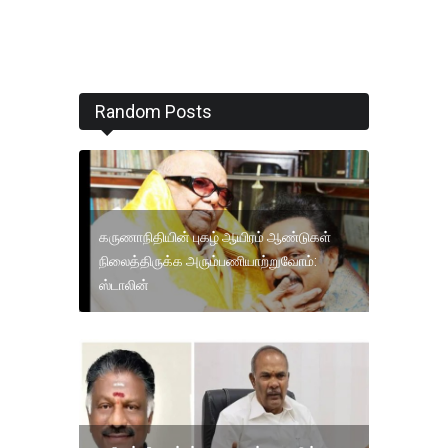
Random Posts
கருணாநிதியின் புகழ் ஆயிரம் ஆண்டுகள்
நிலைத்திருக்க அரும்பணியாற்றுவோம்:
ஸ்டாலின்