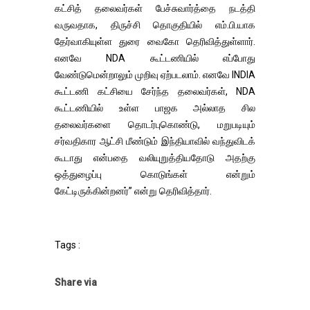
கட்சித் தலைவர்கள் பேச்சுவார்த்தை நடத்தி
வருவதாக, திருச்சி தொகுதியில் எம்.பி.யாக
தேர்வாகியுள்ள துரை வைகோ தெரிவித்துள்ளார்.
எனவே NDA கூட்டணியில் எப்போது
வேண்டுமென்றாலும் முறிவு ஏற்படலாம். எனவே INDIA
கூட்டணி கட்சியை சேர்ந்த தலைவர்கள், NDA
கூட்டணியில் உள்ள பாஜக அல்லாத சில
தலைவர்களை தொடர்புகொண்டு, மறுபடியும்
சர்வதிகார ஆட்சி மீண்டும் இந்தியாவில் வந்துவிடக்
கூடாது என்பதை வலியுறுத்தியதோடு அதற்கு
ஒத்துழைப்பு கொடுங்கள் என்றும்
கேட்டிருக்கின்றனர்” என்று தெரிவித்தார்.
Tags :
Share via