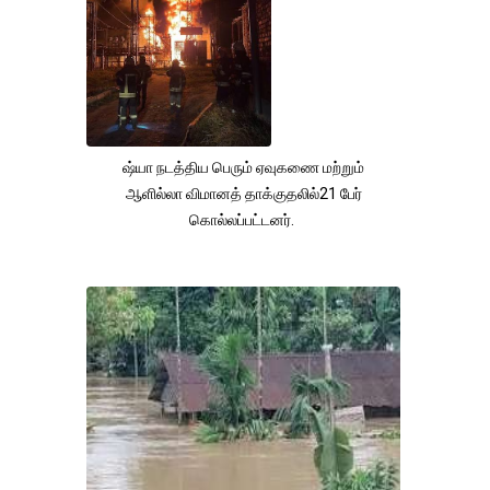
ஷ்யா நடத்திய பெரும் ஏவுகணை மற்றும்
ஆளில்லா விமானத் தாக்குதலில்21 பேர்
கொல்லப்பட்டனர்.