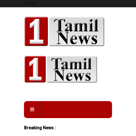
-->
-->
Breaking News :