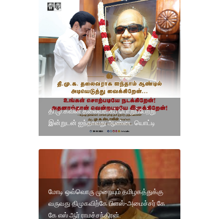
தி.மு.கவின் தலைவராகப் பொறுப்பேற்று
இன்றுடன் ஐந்தாவது ஆண்டை யொட்டி
மோடி ஒவ்வொரு முறையும் தமிழகத்துக்கு
வருவது திமுகவிற்கே பிளஸ்-அமைச்சர் கே
கே எஸ் ஆர் ராமச்சந்திரன்.