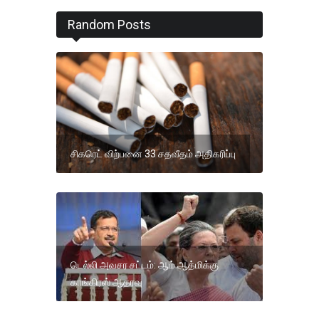
Random Posts
சிகரெட் விற்பனை 33 சதவீதம் அதிகரிப்பு
டெல்லி அவசர சட்டம்: ஆம் ஆத்மிக்கு
காங்கிரஸ் ஆதரவு