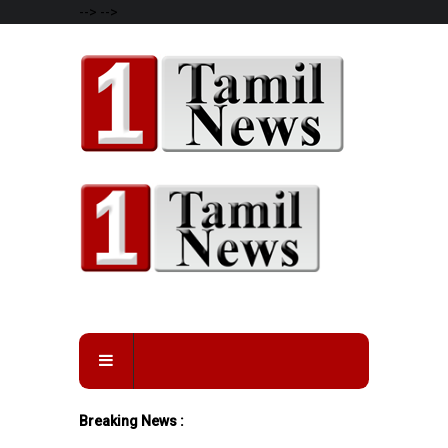
-->
-->
Breaking News :