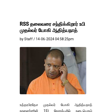
RSS தலைவரை சந்திக்கிறார் உபி
முதல்வர் யோகி ஆதித்யநாத்
by Staff / 14-06-2024 04:58:25pm
உத்தரபிரதேச முதல்வர் யோகி ஆதித்யநாத்
நாளை(ஜூன் 15) கோரக்பூரில் நடைபெறும்