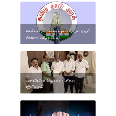
சென்னை ஐடிஐ மாணவர்களுக்கு குட் நியூஸ்
சொன்ன தமிழக அரசு
உத்தர பிரதேச ஆளுநரை சந்தித்த
ரஜினிகாந்த்