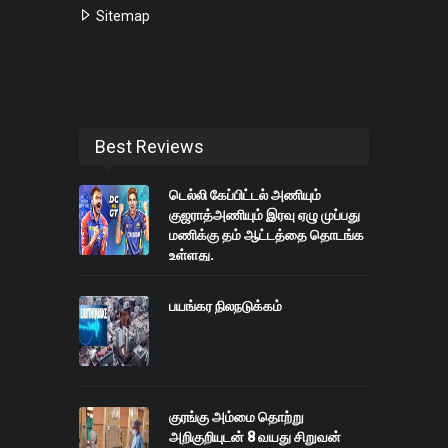
Sitemap
Best Reviews
டெல்லி கேப்பிட்டல் அணியும்
குஜராத்அணியும் இரவு ஏழு முப்பது
மணிக்கு தம் ஆட்டத்தை தொடங்க
உள்ளது.
பயங்கர நிலநடுக்கம்
குரங்கு அம்மை தொற்று
அறிகுறியுடன் 8 வயது சிறுவன்