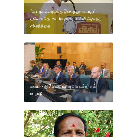
“பொதுமக்களுக்கு இடையூறு கூடாது”..
தவெக தொண்டர்களுக்கு புஸ்ஸி ஆனந்த்
எச்சரிக்கை
கனடா- ஜி 7 வெளியுறவு அமைச்சர்கள்
மாநாடு