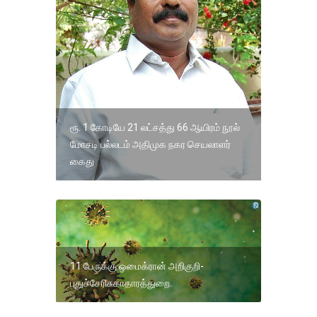
ரூ. 1 கோடியே 21 லட்சத்து 66 ஆயிரம் நூல்
மோசடி பல்லடம் அதிமுக நகர செயலாளர்
கைது
11 பேருக்கு ஒமைக்ரான் அறிகுறி-
புதுச்சேரிசுகாதாரத்துறை.