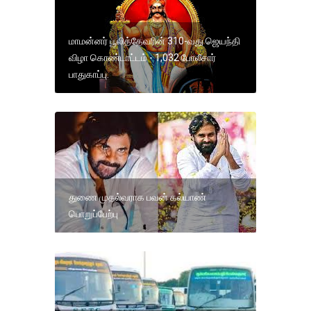
மாமன்னர் பூலித்தேவரின் 310-வது ஜெயந்தி
விழா கொண்டாட்டம் - 1,032 போலீசார்
பாதுகாப்பு.
துணை முதல்வராக பவன் கல்யாண்
பொறுப்பேற்பு