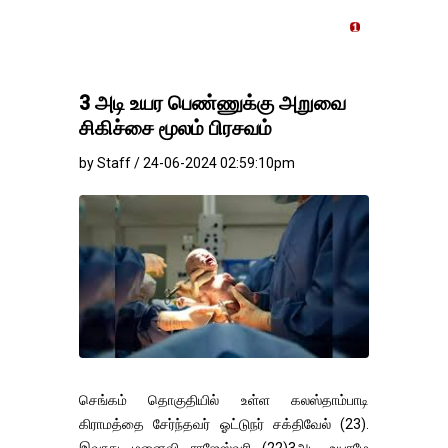
தங்கம்-வெள்ளி விலை மாற்றம
3 அடி உயர பெண்ணுக்கு அறுவை
சிகிச்சை மூலம் பிரசவம்
by Staff / 24-06-2024 02:59:10pm
செங்கம் தொகுதியில் உள்ள கலஸ்தாம்பாடி
கிராமத்தை சேர்ந்தவர் ஓட்டுநர் சக்திவேல் (23).
இவரது மனைவி ராஜேஸ்வரி (22)3அடி உயரமே