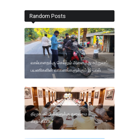
Random Posts
வால்பாறைக்கு செல்லும் அனைத்து சுற்றுலாப்
பயணிகளின் வாகனங்களுக்கும் இ-பாஸ்
திமுக எம்.பி.க்களுக்கு தலைமை
கிடுக்கிப்பிடி.