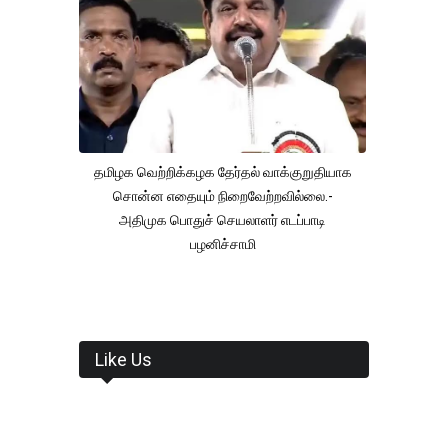
தமிழக வெற்றிக்கழக தேர்தல் வாக்குறுதியாக
சொன்ன எதையும் நிறைவேற்றவில்லை.-
அதிமுக பொதுச் செயலாளர் எடப்பாடி
பழனிச்சாமி
Like Us