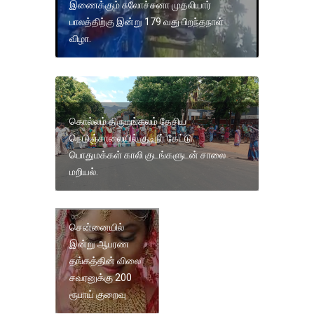
இணைக்கும் சுலோச்சனா முதலியார்
பாலத்திற்கு இன்று 179 வது பிறந்தநாள்
விழா.
கொல்லம் திருமங்கலம் தேசிய
நெடுஞ்சாலையில் குடிநீர் கேட்டு
பொதுமக்கள் காலி குடங்களுடன் சாலை
மறியல்.
சென்னையில்
இன்று ஆபரண
தங்கத்தின் விலை
சவரனுக்கு 200
ரூபாய் குறைவு