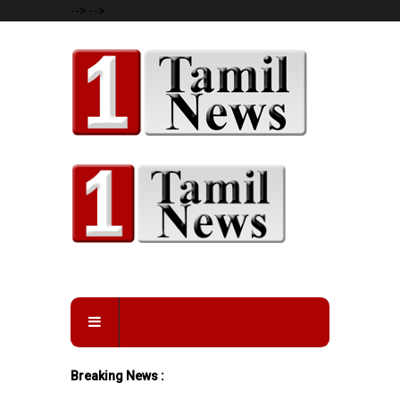
-->
-->
Breaking News :