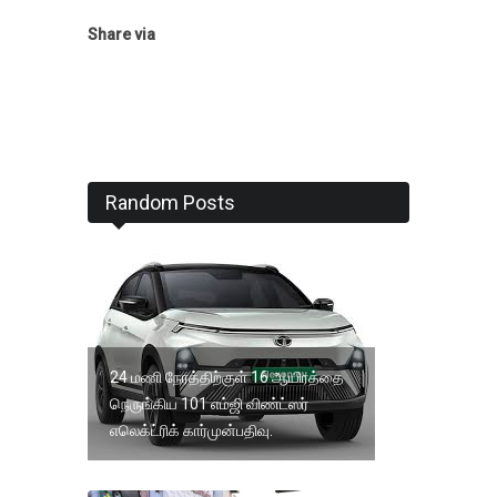
Share via
Random Posts
24 மணி நேரத்திற்குள் 16 ஆயிரத்தை
நெருங்கிய 101 எம்ஜி விண்ட்ஸர்
எலெக்ட்ரிக் கார்முன்பதிவு.