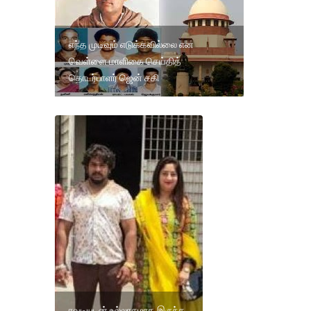
எந்த முடிவும் எடுக்கவில்லை என
வெள்ளை மாளிகை செய்தித்
தொடர்பாளர் ஜென் சகி
ரவுடியுடன் உல்லாசமாக இருந்த