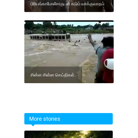
பிரியங்காபோலீசாருடன் கடும் வாக்குவாதம்
சின்ன சின்ன செய்திகள்..
More stories