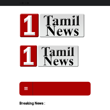
-->
-->
Breaking News :