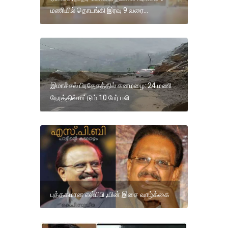
மணியில் தொடங்கி இரவு 9 வரை...
இமாச்சல் பிரதேசத்தில் கனமழை: 24 மணி
நேரத்தில் மட்டும் 10 பேர் பலி
புத்தகமான எஸ்பிபி.,யின் இசை வாழ்க்கை