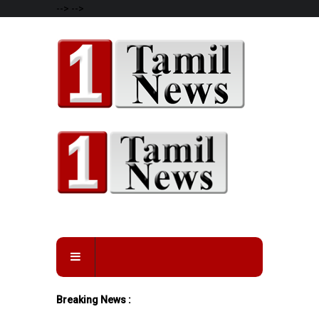
-->
-->
Breaking News :