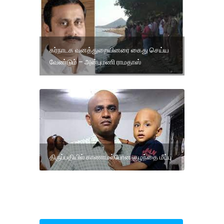
கர்நாடக வனத்துறையினரை கைது செய்ய
வேண்டும் – அன்புமணி ராமதாஸ்
திருப்பதியில் காணாமல்போன குழந்தை மீட்பு