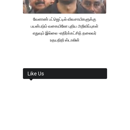
வேளாண் பட்ஜெட்டில் விவசாயிகளுக்கு
பயன்படும் வகையிலோ புதிய அறிவிப்புகள்
எதுவும் இல்லை -எதிர்க்கட்சித் தலைவர்
உதயநிதி ஸ்டாலின்
Like Us