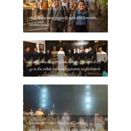
சாதி மோதலாக உருமாறி தாக்கிக்கொண்ட
மாணவர்கள்
பெண் காவல் துறையினருக்கு முதலமைச்சர்
மு.க.ஸ்டாலின் மரக்கன்றுகளை வழங்கினார்
சென்னைசங்கம நிகழ்வு கீழ்பாக்கம்
ஏகாம்பரநாதர் கோவில் திடலில் ..மாலை 6