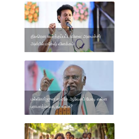
திடீரென உயர்த்தப்பட்ட விலை: அமைச்சர்
அன்பில் மகேஷ் விளக்கம்
மல்லிகார்ஜுன கார்கே ஆவேசம் மோடி என்ன
பராமாத்மாவா, கடவுளா?