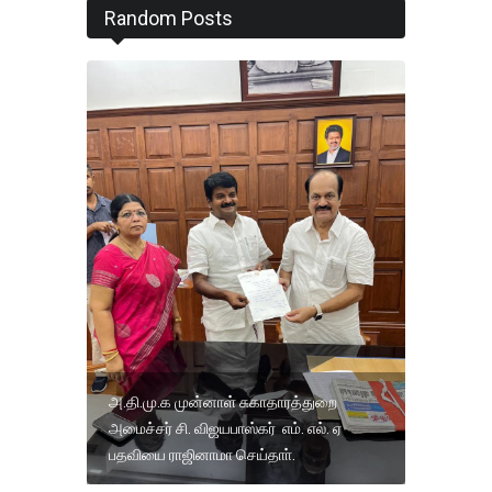
Random Posts
அ.தி.மு.க முன்னாள் சுகாதாரத்துறை
அமைச்சர் சி. விஜயபாஸ்கர் எம். எல். ஏ
பதவியை ராஜினாமா செய்தாா்.