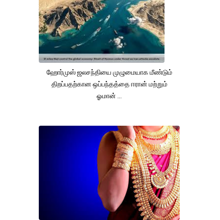
ஹோர்முஸ் ஜலசந்தியை முழுமையாக மீண்டும்
திறப்பதற்கான ஒப்பந்தத்தை ஈரான் மற்றும்
ஓமான் ...