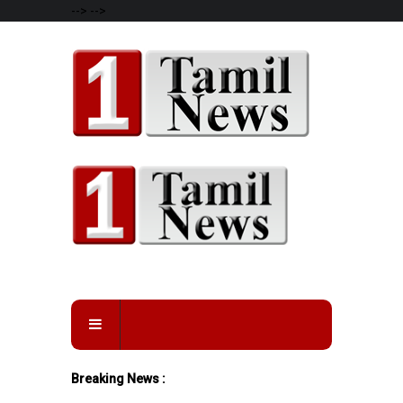
-->
-->
Breaking News :