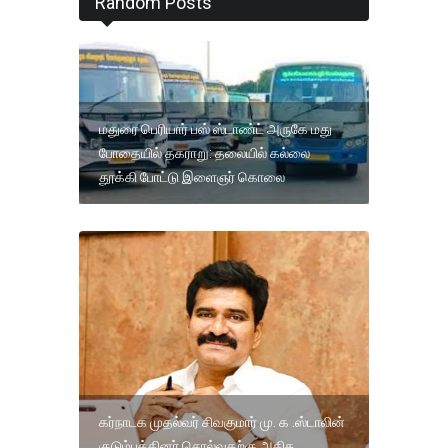
Random Posts
மதுரை பெரியார் பஸ் ஸ்டாண்ட் அருகே மது
போதையில் தகராறு: தலையில் கல்லை
தூக்கி போட்டு இளைஞர் கொலை
கர்நாடக முதல்வர் சிவகுமார் மு. க .ஸ்டாலின்
குடும்பத்தினர் சொல்வதற்கு அதிக