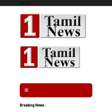
-->
-->
Breaking News :