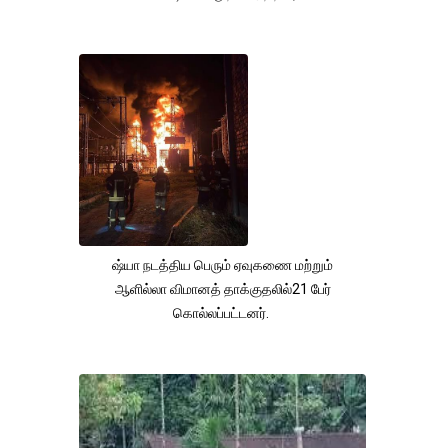
ஷ்யா நடத்திய பெரும் ஏவுகணை மற்றும்
ஆளில்லா விமானத் தாக்குதலில்21 பேர்
கொல்லப்பட்டனர்.