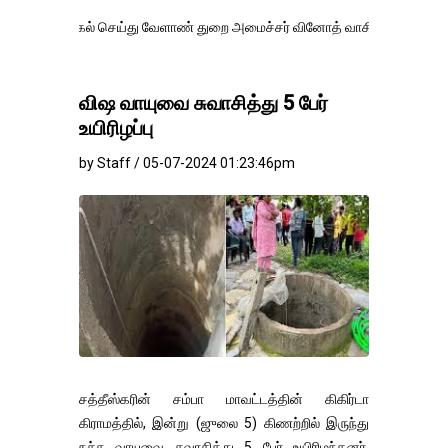
கல் செய்து வேளாண் துறை அமைச்சர் வினோத் வாசித்து வருகிறார். �.
விஷ வாயுவை சுவாசித்து 5 பேர்
உயிரிழப்பு
by Staff / 05-07-2024 01:23:46pm
சத்தீஸ்கரின் சம்பா மாவட்டத்தின் கிகிர்டா
கிராமத்தில், இன்று (ஜுலை 5) கிணற்றில் இருந்து
நச்சு வாயுவை சுவாசித்து 5 பேர் உயிரிழந்தனர்.