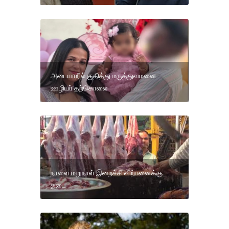
அடையாறில் குதித்து மருத்துவமனை
ஊழியா் தற்கொலை
நாளை மறுநாள் இறைச்சி விற்பனைக்கு
தடை