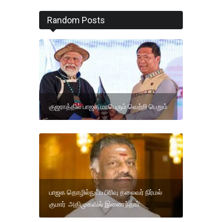
Random Posts
குஜராத்தில் பாஜக மாபெரும் வெற்றி பெறும்
பாஜக தொழில்நுட்ப பிரிவு தலைவர் நிர்மல்
குமார் அதிமுகவில் இணைந்தாா்