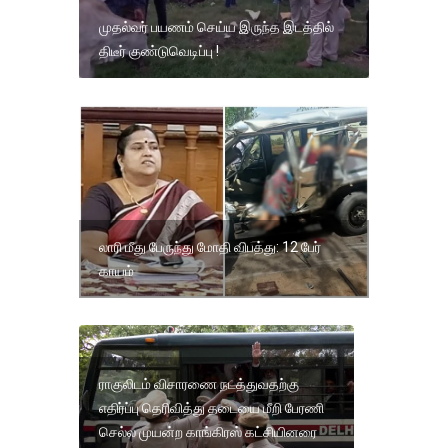
முதல்வர் பயணம் செய்ய இருந்த இடத்தில்
திடீர் குண்டுவெடிப்பு !
லாரி மீது பேருந்து மோதி விபத்து: 12 பேர்
காயம்
ராகுலிடம் விசாரணை நடத்துவதற்கு
எதிர்ப்பு தெரிவித்து தடையை மீறி பேரணி
செல்ல முயன்ற காங்கிரஸ் கட்சியினரை