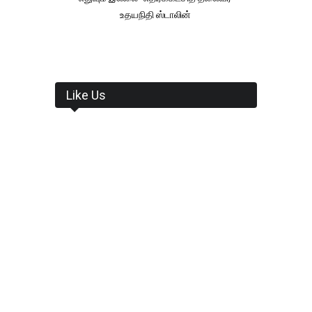
உதயநிதி ஸ்டாலின்
Like Us