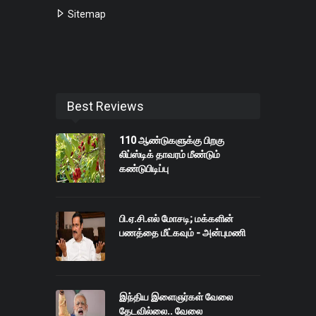
Sitemap
Best Reviews
110 ஆண்டுகளுக்கு பிறகு
லிப்ஸ்டிக் தாவரம் மீண்டும்
கண்டுபிடிப்பு
பி.ஏ.சி.எல் மோசடி; மக்களின்
பணத்தை மீட்கவும் - அன்புமணி
இந்திய இளைஞர்கள் வேலை
தேடவில்லை.. வேலை