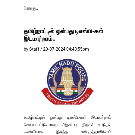
தங்கம்-வெள்ளி
தமிழ்நாட்டில் ஒன்பது டிஎஸ்பி-கள்
இடமாற்றாம்..
by Staff / 20-07-2024 04:43:55pm
தமிழ்நாட்டில் ஒன்பது டிஎஸ்பி-கள் இடமாற்றாம்
செய்யப்பட்டுள்ளனர். அதன்படி, திருச்சி கூடுதல்
டிஎஸ்பியாக இருந்த எஸ்.குத்தாலிங்கம்