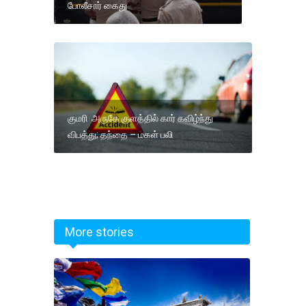
போலீசார் கைது
குமரி அருகே குளத்தில் கார் கவிழ்ந்து
விபத்து; தந்தை – மகள் பலி
More stories