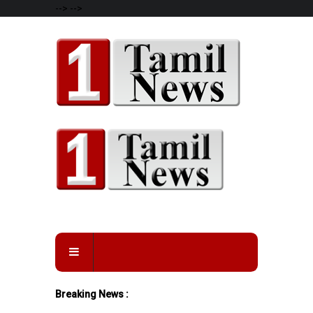
-->
-->
Breaking News :