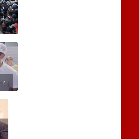
டிப்பு?
மி..