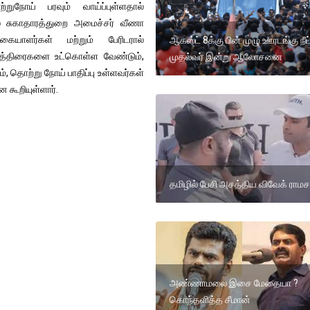
ுநோய் பரவும் வாய்ப்புள்ளதால்
 சுகாதாரத்துறை அமைச்சர் வீணா
ிரிகையாளர்கள் மற்றும் பேரிடரால்
ஆகஸ்ட் 8க்கு பின் முழு ஊரடங்கு நீட்
 மாத்திரைகளை உட்கொள்ள வேண்டும்,
முதல்வர் இன்று ஆலோசனை
 தொற்று நோய் பாதிப்பு உள்ளவர்கள்
 கூறியுள்ளார்.
தமிழில் பேசி அசத்திய விவேக் ராமசா
அண்ணாமலை இசை மேதையா ?
கொந்தளித்த சீமான்