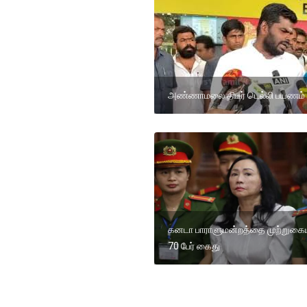
அண்ணாமலை திடீர் டெல்லி பயணம்
கனடா பாராளுமன்றத்தை முற்றுகைய
70 பேர் கைது