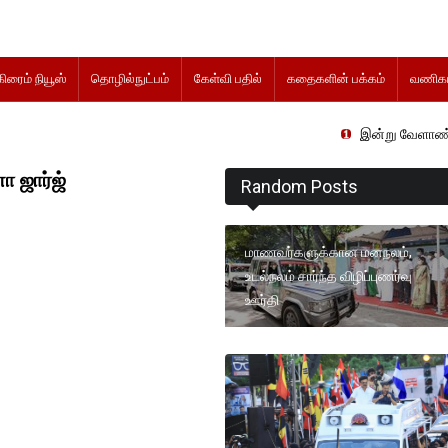
கிரைம் நியூஸ்
தொழில்நுட்பம்
கேள்வி பதில்
கதைகளின் பக்கம்
வணிகம
இன்று வேளாண் நிதிநிலை அறி
ா ஜார்ஜ்
Random Posts
மாணவர்களுக்கான மனநலம்,
உடல்நலம் சார்ந்த விழிப்புணர்வு
ஊர்தி