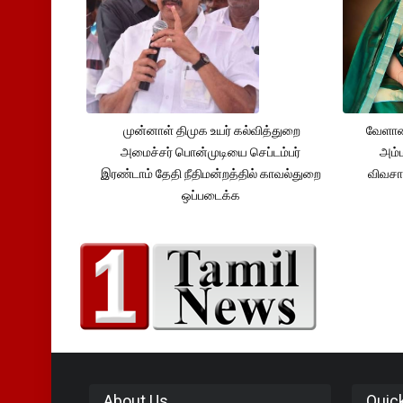
முன்னாள் திமுக உயர் கல்வித்துறை
வேளாண
அமைச்சர் பொன்முடியை செப்டம்பர்
அம்ம
இரண்டாம் தேதி நீதிமன்றத்தில் காவல்துறை
விவசா
ஒப்படைக்க
About Us
Quic