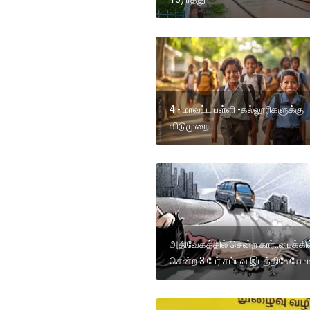
4 - மாவட்ட பள்ளி -கல்லூரிகளுக்கு
விடுமுறை.
அதிவேகத்தில் சென்ற கார்..பைக்கில
சென்ற 3 பேர் சம்பவ இடத்திலேயே ப