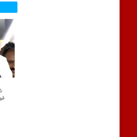
்
ுச்