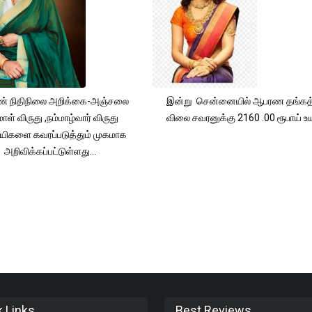
் நிதிநிலை அறிக்கை-அஞ்சலை
இன்று சென்னையில் ஆபரண தங்கத்
ாள் விருது ,நம்மாழ்வார் விருது
விலை சவரனுக்கு 2160 .00 ரூபாய் உயர
யிகளை கவரப்படுத்தும் முகமாக
அறிவிக்கப்பட்டுள்ளது...
k Links
Best Reviews