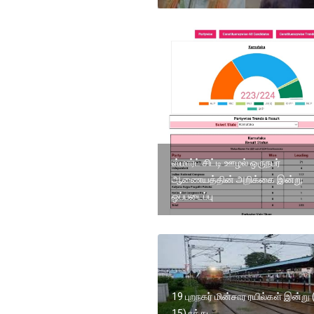
ஸ்மார்ட் சிட்டி ஊழல் ஒருநபர்
ஆணையத்தின் அறிக்கை இன்று
ஒப்படைப்பு
19 புறநகர் மின்சார ரயில்கள் இன்று 
15) ரத்து