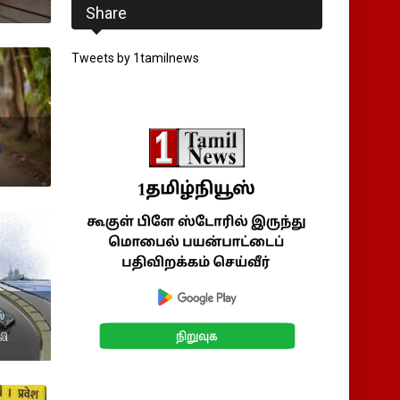
Share
Tweets by 1tamilnews
்
லி