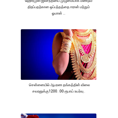
ஹோர்முஸ் ஜலசந்தியை முழுமையாக மீண்டும்
திறப்பதற்கான ஒப்பந்தத்தை ஈரான் மற்றும்
ஓமான் ...
சென்னையில் ஆபரண தங்கத்தின் விலை
சவரனுக்கு1200. .00 ரூபாய் உயர்வு .