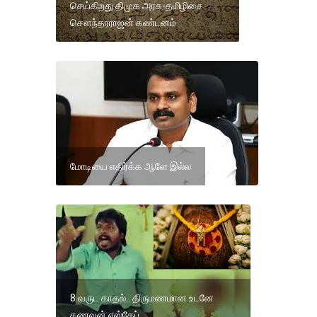
செய்கிறது திமுக அரசு-தமிழிசை
சௌந்தரராஜன் கண்டனம்
மோடியை எதிர்க்க ஆளே இல்ல
8 வருட காதல்.. திருமணமான உடனே
கணவன் எஸ்கேப்