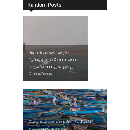
Random Posts
விடிய விடிய கனமழை 8-
ஆயிரத்திற்கும் மேற்பட்ட பைபர்
படகு,விசைப்படகு கடலுக்கு
செல்லவில்லை.
மேற்கு கடற்கரையில் ஜூன் 1-ல் மீன்பிடி
தடைக்காலம் துவக்கம்