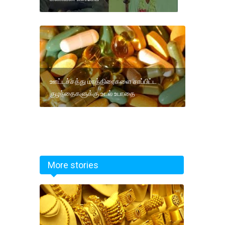
ஊட்டச்சத்து மாத்திரைகளை சாப்பிட்ட
குழந்தைகளுக்கு உடல் உபாதை
More stories