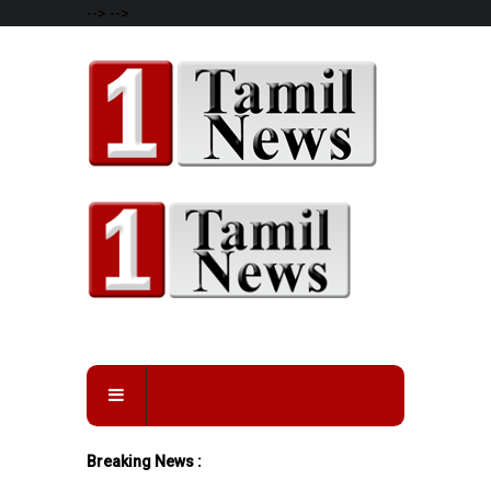
-->
-->
Breaking News :