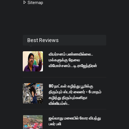
Sitemap
Best Reviews
விமர்சனம் பண்ணவில்லை..
மக்களுக்கு தேவை
விமோச்சனம்...டி.ராஜேந்திரன்
80 நாட்கள் கழித்து பூமிக்கு
திரும்பும் ஸ்டார் லைனர் - 6 மாதம்
கழித்து திரும்பும்சுனிதா
வில்லியம்ஸ்..
ஜவ்வாது மலையில் கோர விபத்து
பலர் பலி