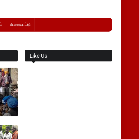
்
விளையாட்டு
Like Us
்று