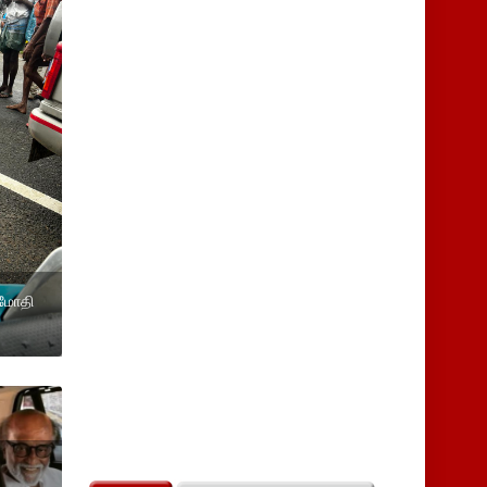
ி மோதி