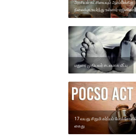
அரசியல் கட்சியையும் ஆரம்பிக்கிற
நிலைக்கு உயர்ந்து உள்ளார்-ரஜினிகாந
மதுரை முதியவர் சடலமாக மீட்பு
17 வயது சிறுமி கர்ப்பம் போக்சோவில
கைது