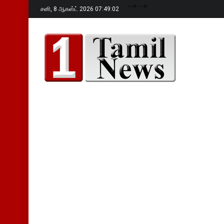
-->
-->
சனி,
8 ஆகஸ்ட் 2026 07:49:03