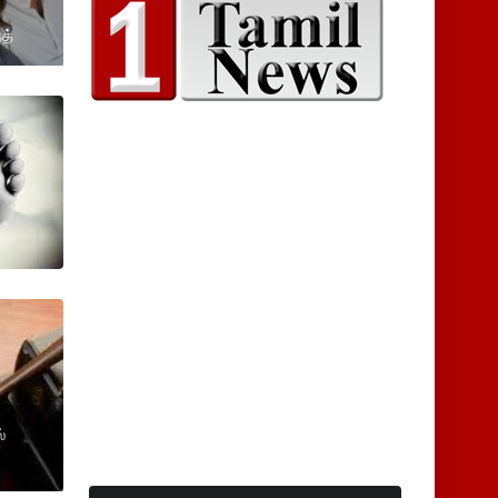
்த்
்