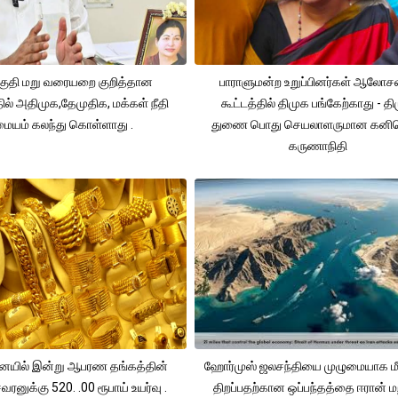
ுதி மறு வரையறை குறித்தான
பாராளுமன்ற உறுப்பினர்கள் ஆலோ
தில் அதிமுக,தேமுதிக, மக்கள் நீதி
கூட்டத்தில் திமுக பங்கேற்காது - த
மையம் கலந்து கொள்ளாது .
துணை பொது செயலாளருமான கனி
கருணாநிதி
யில் இன்று ஆபரண தங்கத்தின்
ஹோர்முஸ் ஜலசந்தியை முழுமையாக மீ
ரனுக்கு 520. .00 ரூபாய் உயர்வு .
திறப்பதற்கான ஒப்பந்தத்தை ஈரான் மற