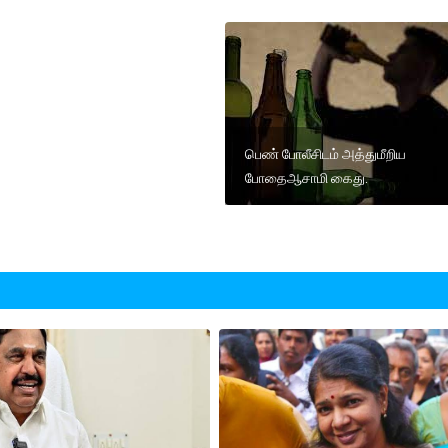
பெண் போலீசிடம் அத்துமீறிய
போதைஆசாமி கைது.