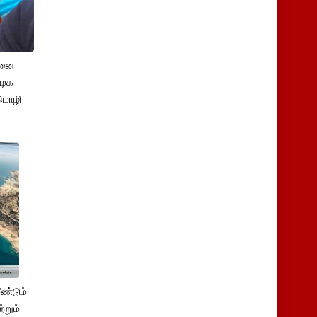
சனை
ிமுக
மொழி
ண்டும்
்றும்