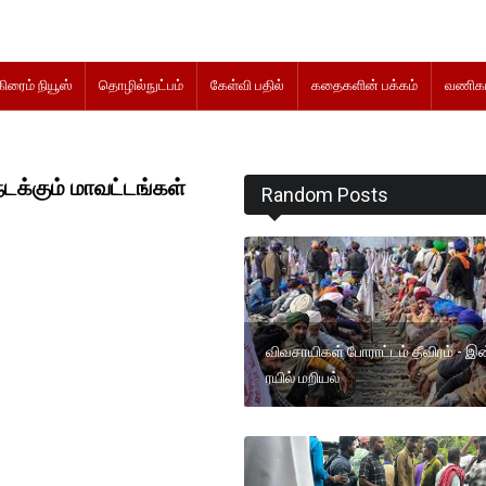
கிரைம் நியூஸ்
தொழில்நுட்பம்
கேள்வி பதில்
கதைகளின் பக்கம்
வணிகம
டக்கும் மாவட்டங்கள்
Random Posts
விவசாயிகள் போராட்டம் தீவிரம் - இன
ரயில் மறியல்