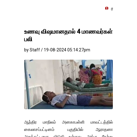
தங்கம்-வெள்ளி விலை மாற்றமி
உணவு விஷமானதால் 4 மாணவர்கள்
பலி
by Staff / 19-08-2024 05:14:27pm
ஆந்திர மாநிலம் அனகாபள்ளி மாவட்டத்தில்
கைலாசப்பட்டினம் பகுதியில் ஆராதனா
அறக்கட்டளை விடுதி உள்ளது. அங்கு நேற்று