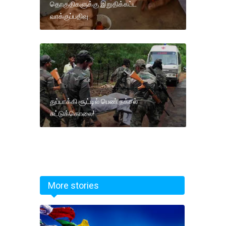
தொகுதிகளுக்கு இறுதிக்கட்ட
வாக்குப்பதிவு.
துப்பாக்கி சூட்டில் பெண் நக்சல்
சுட்டுக்கொலை!
More stories