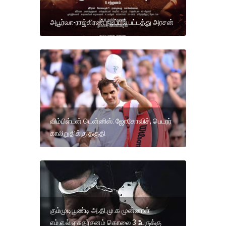
அபூர்வா-ராஜ்கிரண் நடிப்பில் பட்டத்து அரசன்
விம்பிள்டன் டென்னிஸ்: ஜோகோவிச், பெடரர்
காலிறுதிக்கு தகுதி
கும்முடிபூண்டி அ.தி.மு.க முன்னாள்
எம்.எ.ல்.ஏ சுதர்சனம் கொலை 3 பேருக்கு