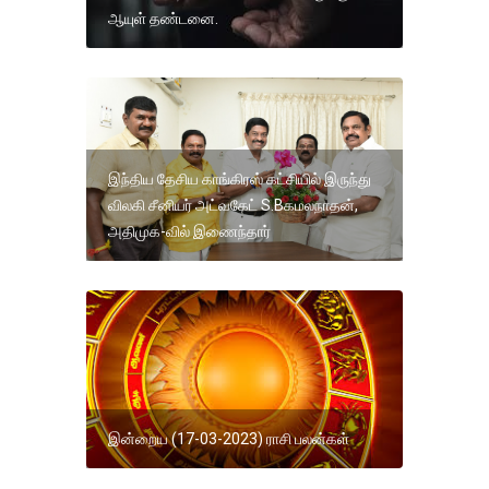
ஆயுள் தண்டனை.
இந்திய தேசிய காங்கிரஸ் கட்சியில் இருந்து
விலகி சீனியர் அட்வகேட் S.Bகமலநாதன்,
அதிமுக-வில் இணைந்தார்
இன்றைய (17-03-2023) ராசி பலன்கள்