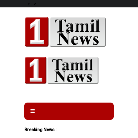
-->
-->
Breaking News :