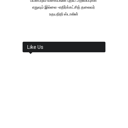
பயன்படும் வகையிலோ புதிய அறிவிப்புகள்
எதுவும் இல்லை -எதிர்க்கட்சித் தலைவர்
உதயநிதி ஸ்டாலின்
Like Us