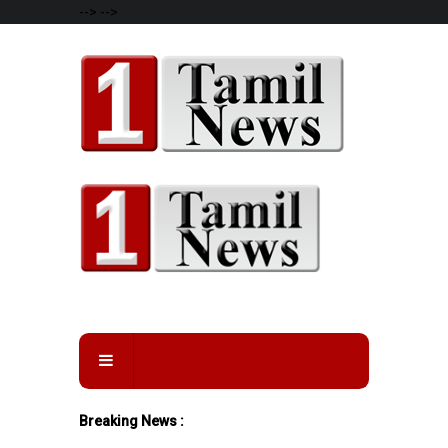
-->
-->
Breaking News :