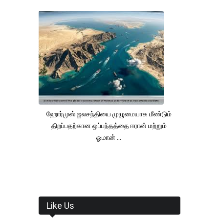
ஹோர்முஸ் ஜலசந்தியை முழுமையாக மீண்டும்
திறப்பதற்கான ஒப்பந்தத்தை ஈரான் மற்றும்
ஓமான் ...
Like Us