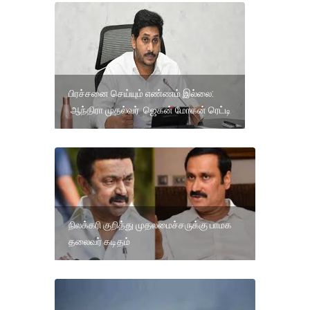
பிரச்சனை செய்யும் எண்ணம் இல்லை:
ஆந்திரா முதல்வர் ஜெகன் மோகன் ரெட்டி
நிலக்கரி குறித்து முதலமைச்சருக்கு பாமக
தலைவர் கடிதம்