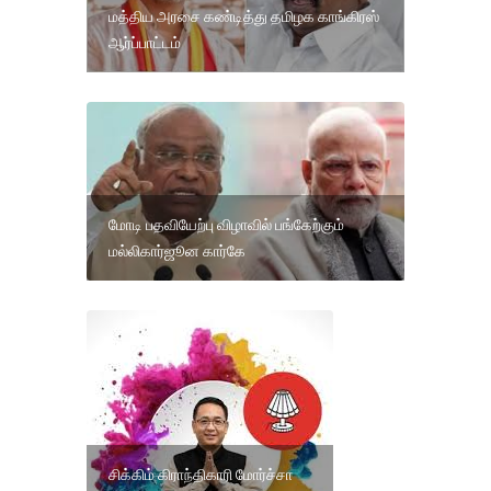
மத்திய அரசை கண்டித்து தமிழக காங்கிரஸ்
ஆர்ப்பாட்டம்
மோடி பதவியேற்பு விழாவில் பங்கேற்கும்
மல்லிகார்ஜூன கார்கே
சிக்கிம் கிராந்திகாரி மோர்ச்சா