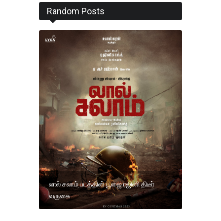
Random Posts
லால் சலாம் படத்தின் பூஜை ரஜினி திடீர்
வருகை