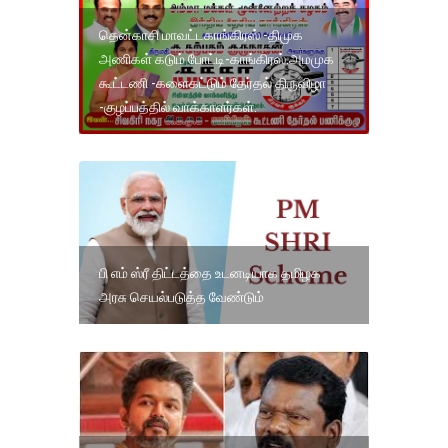
தென்காசி மாவட்டகாங்கிரஸ் -திமுக
அணிகள் கடும் போட்டி-காங்கிரஸ்.அமமுக
கூட்டணி -களைகட்டும் தேர்தல் திருவிழா
-குழப்பத்தில் வாக்காளர்கள்.
பி எம் ஸ்ரீ திட்டத்தை உடனடியாக தமிழக
அரசு செயல்படுத்த வேண்டும்